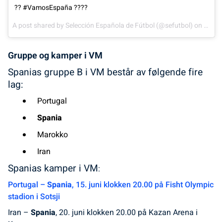
?? #VamosEspaña ????
A post shared by
Selección Española de Fútbol
(@sefutbol) on
Jun 6
Gruppe og kamper i VM
Spanias gruppe B i VM består av følgende fire
lag:
Portugal
Spania
Marokko
Iran
Spanias kamper i VM
:
Portugal –
Spania
, 15. juni klokken 20.00 på Fisht Olympic
stadion i Sotsji
Iran –
Spania
, 20. juni klokken 20.00 på Kazan Arena i