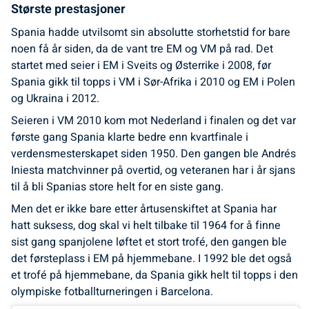
Største prestasjoner
Spania hadde utvilsomt sin absolutte storhetstid for bare
noen få år siden, da de vant tre EM og VM på rad. Det
startet med seier i EM i Sveits og Østerrike i 2008, før
Spania gikk til topps i VM i Sør-Afrika i 2010 og EM i Polen
og Ukraina i 2012.
Seieren i VM 2010 kom mot Nederland i finalen og det var
første gang Spania klarte bedre enn kvartfinale i
verdensmesterskapet siden 1950. Den gangen ble Andrés
Iniesta matchvinner på overtid, og veteranen har i år sjans
til å bli Spanias store helt for en siste gang.
Men det er ikke bare etter årtusenskiftet at Spania har
hatt suksess, dog skal vi helt tilbake til 1964 for å finne
sist gang spanjolene løftet et stort trofé, den gangen ble
det førsteplass i EM på hjemmebane. I 1992 ble det også
et trofé på hjemmebane, da Spania gikk helt til topps i den
olympiske fotballturneringen i Barcelona.