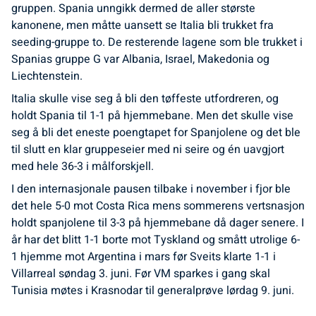
gruppen. Spania unngikk dermed de aller største
kanonene, men måtte uansett se Italia bli trukket fra
seeding-gruppe to. De resterende lagene som ble trukket i
Spanias gruppe G var Albania, Israel, Makedonia og
Liechtenstein.
Italia skulle vise seg å bli den tøffeste utfordreren, og
holdt Spania til 1-1 på hjemmebane. Men det skulle vise
seg å bli det eneste poengtapet for Spanjolene og det ble
til slutt en klar gruppeseier med ni seire og én uavgjort
med hele 36-3 i målforskjell.
I den internasjonale pausen tilbake i november i fjor ble
det hele 5-0 mot Costa Rica mens sommerens vertsnasjon
holdt spanjolene til 3-3 på hjemmebane då dager senere. I
år har det blitt 1-1 borte mot Tyskland og smått utrolige 6-
1 hjemme mot Argentina i mars før Sveits klarte 1-1 i
Villarreal søndag 3. juni. Før VM sparkes i gang skal
Tunisia møtes i Krasnodar til generalprøve lørdag 9. juni.