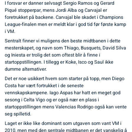
I forsvar er danner selvsagt Sergio Ramos og Gerard
Piqué stopperpar, mens Jordi Alba og Carvajal er
foretrukket på backene. Carvajal ble skadet i Champions
League-finalen men er meldt klar i god tid før første kamp
i VM.
Sentralt finner vi muligens den beste midtbanen i dette
mesterskapet, og navn som Thiago, Busquets, David Silva
og Iniesta er trolig det som oftest blir å finne i
startoppstillingen. I tillegg er Koke, Isco og Saul ikke
dumme alternativer.
Det er noe usikkert hvem som starter på topp, men Diego
Costa har vært fortrukket i de seneste
vennskapskampene. Iago Aspas har hatt en meget god
sesong i Celta Vigo og er også nær en plass i
startoppstillingen mens Valencias Rodrigo også kan vente
seg spilletid.
Laget er ikke like dominant som utgaven som vant VM i
2010, men med den sentrale midtbanen er det vanskelig å