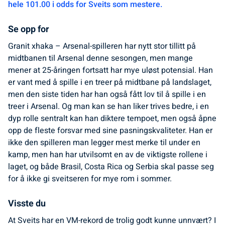
hele 101.00 i odds for Sveits som mestere.
Se opp for
Granit xhaka – Arsenal-spilleren har nytt stor tillitt på
midtbanen til Arsenal denne sesongen, men mange
mener at 25-åringen fortsatt har mye uløst potensial. Han
er vant med å spille i en treer på midtbane på landslaget,
men den siste tiden har han også fått lov til å spille i en
treer i Arsenal. Og man kan se han liker trives bedre, i en
dyp rolle sentralt kan han diktere tempoet, men også åpne
opp de fleste forsvar med sine pasningskvaliteter. Han er
ikke den spilleren man legger mest merke til under en
kamp, men han har utvilsomt en av de viktigste rollene i
laget, og både Brasil, Costa Rica og Serbia skal passe seg
for å ikke gi sveitseren for mye rom i sommer.
Visste du
At Sveits har en VM-rekord de trolig godt kunne unnvært? I