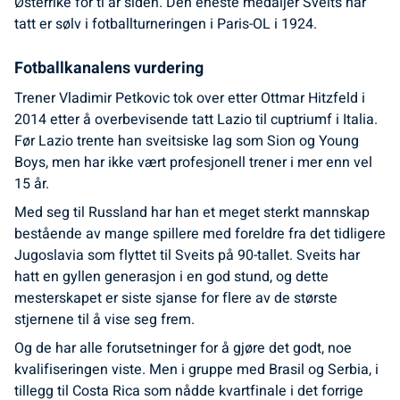
Østerrike for ti år siden. Den eneste medaljer Sveits har
tatt er sølv i fotballturneringen i Paris-OL i 1924.
Fotballkanalens vurdering
Trener Vladimir Petkovic tok over etter Ottmar Hitzfeld i
2014 etter å overbevisende tatt Lazio til cuptriumf i Italia.
Før Lazio trente han sveitsiske lag som Sion og Young
Boys, men har ikke vært profesjonell trener i mer enn vel
15 år.
Med seg til Russland har han et meget sterkt mannskap
bestående av mange spillere med foreldre fra det tidligere
Jugoslavia som flyttet til Sveits på 90-tallet. Sveits har
hatt en gyllen generasjon i en god stund, og dette
mesterskapet er siste sjanse for flere av de største
stjernene til å vise seg frem.
Og de har alle forutsetninger for å gjøre det godt, noe
kvalifiseringen viste. Men i gruppe med Brasil og Serbia, i
tillegg til Costa Rica som nådde kvartfinale i det forrige