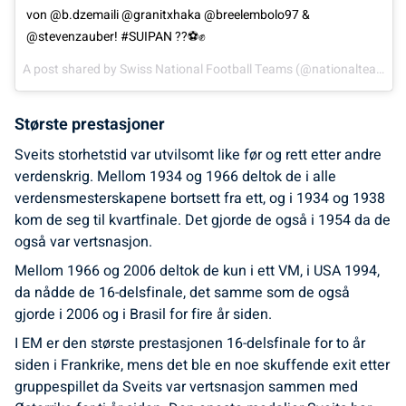
von @b.dzemaili @granitxhaka @breelembolo97 &
@stevenzauber! #SUIPAN ??⚽️✊️
A post shared by
Swiss National Football Teams
(@nationalteams_sfvasf) on
Største prestasjoner
Sveits storhetstid var utvilsomt like før og rett etter andre
verdenskrig. Mellom 1934 og 1966 deltok de i alle
verdensmesterskapene bortsett fra ett, og i 1934 og 1938
kom de seg til kvartfinale. Det gjorde de også i 1954 da de
også var vertsnasjon.
Mellom 1966 og 2006 deltok de kun i ett VM, i USA 1994,
da nådde de 16-delsfinale, det samme som de også
gjorde i 2006 og i Brasil for fire år siden.
I EM er den største prestasjonen 16-delsfinale for to år
siden i Frankrike, mens det ble en noe skuffende exit etter
gruppespillet da Sveits var vertsnasjon sammen med