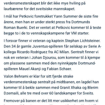
verdensmesterskapet blir det ikke mye hviling på
laurbærene for det sveitsiske mannskapet.
I mål har Petkovic foretrukket Yann Summer de siste fire
årene, men han er under sterkt press fra Dortmunds
Roman Buerki. Det er ventet at Petkovic kommer til å teste
begge to i de to vennskapskampene før VM starter.
I forsvar finner vi veteran og kaptein Stephan Lichtsteiner.
Den 34 år gamle Juventus-spilleren får selskap av Serie A-
kollega Ricardo Rodriguez fra AC Milan. Sentralt finner vi
nok en veteran i Johan Djourou, som kommer til å kjempe
om plassene sammen med den nyinnkjøpte Dortmund-
spilleren Mauel Akanji og Fabian Schaer.
Valon Behrami er klar for sitt fjerde strake
verdensmesterskap sentralt på midtbanen, en lagdel han
kommer til å bekle sammen med Granit Xhaka og Blerim
Dzemaili, alle tre med over 60 landskamper for Sveits.
Fremover på banen er det litt mer usikkerhet om hvem vi