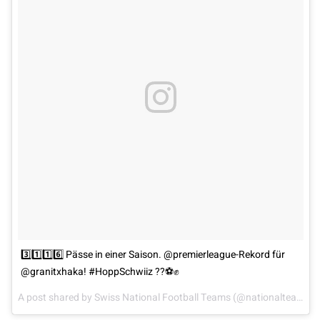
3️⃣1️⃣1️⃣6️⃣ Pässe in einer Saison. @premierleague-Rekord für
@granitxhaka! #HoppSchwiiz ??⚽️✊️
A post shared by
Swiss National Football Teams
(@nationalteams_sfvasf) on