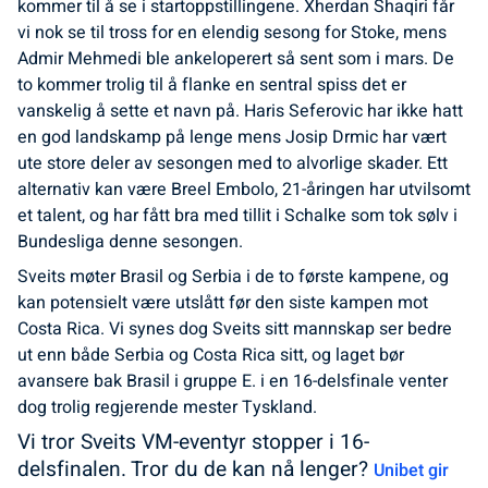
kommer til å se i startoppstillingene. Xherdan Shaqiri får
vi nok se til tross for en elendig sesong for Stoke, mens
Admir Mehmedi ble ankeloperert så sent som i mars. De
to kommer trolig til å flanke en sentral spiss det er
vanskelig å sette et navn på. Haris Seferovic har ikke hatt
en god landskamp på lenge mens Josip Drmic har vært
ute store deler av sesongen med to alvorlige skader. Ett
alternativ kan være Breel Embolo, 21-åringen har utvilsomt
et talent, og har fått bra med tillit i Schalke som tok sølv i
Bundesliga denne sesongen.
Sveits møter Brasil og Serbia i de to første kampene, og
kan potensielt være utslått før den siste kampen mot
Costa Rica. Vi synes dog Sveits sitt mannskap ser bedre
ut enn både Serbia og Costa Rica sitt, og laget bør
avansere bak Brasil i gruppe E. i en 16-delsfinale venter
dog trolig regjerende mester Tyskland.
Vi tror Sveits VM-eventyr stopper i 16-
delsfinalen. Tror du de kan nå lenger?
Unibet gir