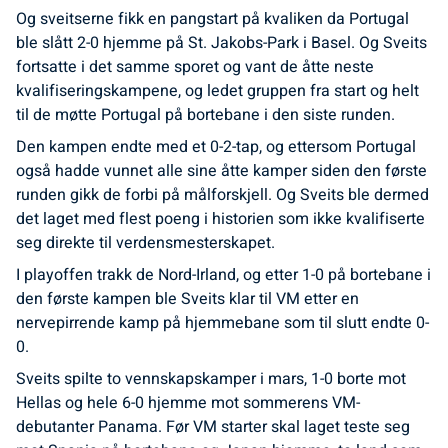
Og sveitserne fikk en pangstart på kvaliken da Portugal
ble slått 2-0 hjemme på St. Jakobs-Park i Basel. Og Sveits
fortsatte i det samme sporet og vant de åtte neste
kvalifiseringskampene, og ledet gruppen fra start og helt
til de møtte Portugal på bortebane i den siste runden.
Den kampen endte med et 0-2-tap, og ettersom Portugal
også hadde vunnet alle sine åtte kamper siden den første
runden gikk de forbi på målforskjell. Og Sveits ble dermed
det laget med flest poeng i historien som ikke kvalifiserte
seg direkte til verdensmesterskapet.
I playoffen trakk de Nord-Irland, og etter 1-0 på bortebane i
den første kampen ble Sveits klar til VM etter en
nervepirrende kamp på hjemmebane som til slutt endte 0-
0.
Sveits spilte to vennskapskamper i mars, 1-0 borte mot
Hellas og hele 6-0 hjemme mot sommerens VM-
debutanter Panama. Før VM starter skal laget teste seg