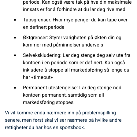
periode. Kan også være tak på hva din maksimale
innsats er for å forhindre at du lar deg rive med
Tapsgrenser: Hvor mye penger du kan tape over
en definert periode
Øktgrenser: Styrer varigheten på økten din og
kommer med påminnelser underveis
Selvekskludering: Lar deg stenge deg selv ute fra
kontoen i en periode som er definert. Kan også
inkludere å stoppe all markedsføring så lenge du
har «timeout»
Permanent utestengelse: Lar deg stenge ned
kontoen permanent, samtidig som all
markedsføring stoppes
Vi vil komme enda nærmere inn på problemspilling
senere, men først skal vi ser nærmere på hvilke andre
rettigheter du har hos en sportsbook.