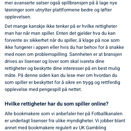
mer avanserte satser også spillbransjen på å lage nye
løsninger som utnytter plattformene bedre og løfter
opplevelsen.
Det mange kanskje ikke tenker på er hvilke rettigheter
man har når man spiller. Enten det gjelder hva du kan
forvente av sikkerhet når du spiller, å klage på noe som
ikke fungerer i appen eller hvis du har behov for å snakke
med noen om problemspilling. Sannheten er at bransjen
drives av lisenser og lover som skal ivareta dine
rettigheter og beskytte dine interesser på en best mulig
måte. På denne siden kan du lese mer om hvordan du
som spiller er beskyttet for å sikre en trygg og rettferdig
opplevelse med pengespill på nettet.
Hvilke rettigheter har du som spiller online?
Alle bookmakere som vi anbefaler her på Fotballkanalen
er underlagt lisenser fra ulike myndigheter. Vi jobber blant
annet med bookmakere regulert av UK Gambling