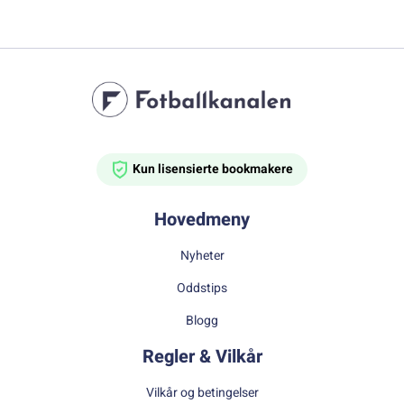
Kun lisensierte bookmakere
Hovedmeny
Nyheter
Oddstips
Blogg
Regler & Vilkår
Vilkår og betingelser