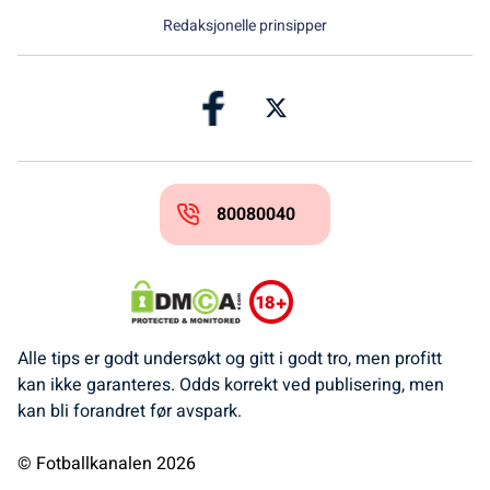
Redaksjonelle prinsipper
80080040
Alle tips er godt undersøkt og gitt i godt tro, men profitt
kan ikke garanteres. Odds korrekt ved publisering, men
kan bli forandret før avspark.
© Fotballkanalen 2026