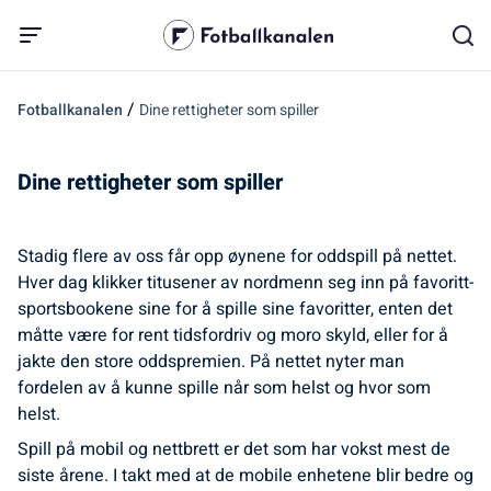
/
Fotballkanalen
Dine rettigheter som spiller
Dine rettigheter som spiller
Stadig flere av oss får opp øynene for oddspill på nettet.
Hver dag klikker titusener av nordmenn seg inn på favoritt-
sportsbookene sine for å spille sine favoritter, enten det
måtte være for rent tidsfordriv og moro skyld, eller for å
jakte den store oddspremien. På nettet nyter man
fordelen av å kunne spille når som helst og hvor som
helst.
Spill på mobil og nettbrett er det som har vokst mest de
siste årene. I takt med at de mobile enhetene blir bedre og