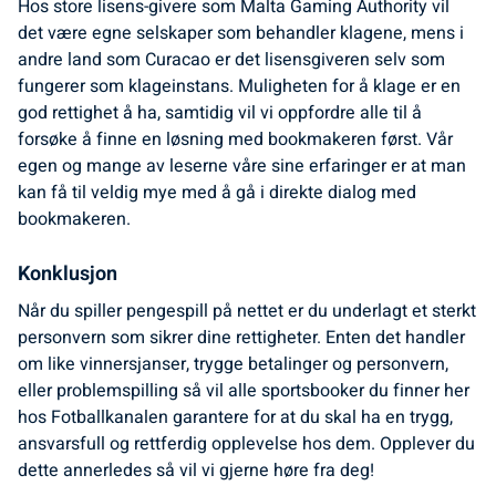
Hos store lisens-givere som Malta Gaming Authority vil
det være egne selskaper som behandler klagene, mens i
andre land som Curacao er det lisensgiveren selv som
fungerer som klageinstans. Muligheten for å klage er en
god rettighet å ha, samtidig vil vi oppfordre alle til å
forsøke å finne en løsning med bookmakeren først. Vår
egen og mange av leserne våre sine erfaringer er at man
kan få til veldig mye med å gå i direkte dialog med
bookmakeren.
Konklusjon
Når du spiller pengespill på nettet er du underlagt et sterkt
personvern som sikrer dine rettigheter. Enten det handler
om like vinnersjanser, trygge betalinger og personvern,
eller problemspilling så vil alle sportsbooker du finner her
hos Fotballkanalen garantere for at du skal ha en trygg,
ansvarsfull og rettferdig opplevelse hos dem. Opplever du
dette annerledes så vil vi gjerne høre fra deg!