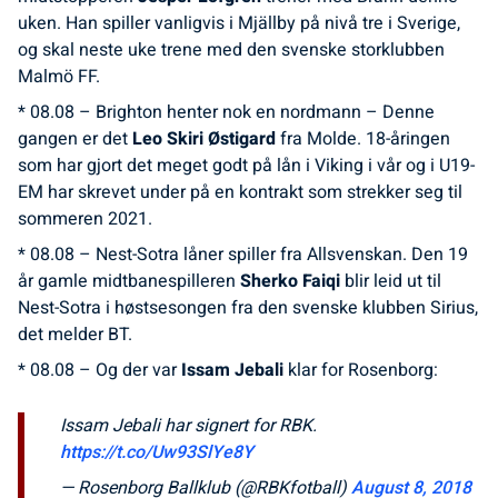
uken. Han spiller vanligvis i Mjällby på nivå tre i Sverige,
og skal neste uke trene med den svenske storklubben
Malmö FF.
* 08.08 – Brighton henter nok en nordmann – Denne
gangen er det
Leo Skiri Østigard
fra Molde. 18-åringen
som har gjort det meget godt på lån i Viking i vår og i U19-
EM har skrevet under på en kontrakt som strekker seg til
sommeren 2021.
* 08.08 – Nest-Sotra låner spiller fra Allsvenskan. Den 19
år gamle midtbanespilleren
Sherko Faiqi
blir leid ut til
Nest-Sotra i høstsesongen fra den svenske klubben Sirius,
det melder BT.
* 08.08 – Og der var
Issam Jebali
klar for Rosenborg:
Issam Jebali har signert for RBK.
https://t.co/Uw93SlYe8Y
— Rosenborg Ballklub (@RBKfotball)
August 8, 2018