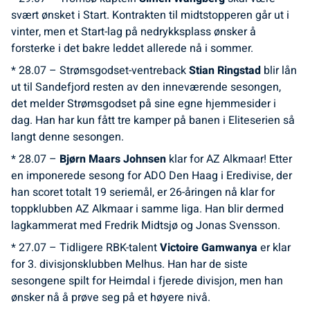
svært ønsket i Start. Kontrakten til midtstopperen går ut i
vinter, men et Start-lag på nedrykksplass ønsker å
forsterke i det bakre leddet allerede nå i sommer.
* 28.07 – Strømsgodset-ventreback
Stian Ringstad
blir lån
ut til Sandefjord resten av den inneværende sesongen,
det melder Strømsgodset på sine egne hjemmesider i
dag. Han har kun fått tre kamper på banen i Eliteserien så
langt denne sesongen.
* 28.07 –
Bjørn Maars Johnsen
klar for AZ Alkmaar! Etter
en imponerede sesong for ADO Den Haag i Eredivise, der
han scoret totalt 19 seriemål, er 26-åringen nå klar for
toppklubben AZ Alkmaar i samme liga. Han blir dermed
lagkammerat med Fredrik Midtsjø og Jonas Svensson.
* 27.07 – Tidligere RBK-talent
Victoire Gamwanya
er klar
for 3. divisjonsklubben Melhus. Han har de siste
sesongene spilt for Heimdal i fjerede divisjon, men han
ønsker nå å prøve seg på et høyere nivå.