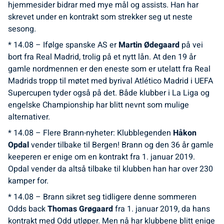
hjemmesider bidrar med mye mål og assists. Han har
skrevet under en kontrakt som strekker seg ut neste
sesong.
* 14.08 – Ifølge spanske AS er
Martin Ødegaard
på vei
bort fra Real Madrid, trolig på et nytt lån. At den 19 år
gamle nordmennen er den eneste som er utelatt fra Real
Madrids tropp til møtet med byrival Atlético Madrid i UEFA
Supercupen tyder også på det. Både klubber i La Liga og
engelske Championship har blitt nevnt som mulige
alternativer.
* 14.08 – Flere Brann-nyheter: Klubblegenden
Håkon
Opdal
vender tilbake til Bergen! Brann og den 36 år gamle
keeperen er enige om en kontrakt fra 1. januar 2019.
Opdal vender da altså tilbake til klubben han har over 230
kamper for.
* 14.08 – Brann sikret seg tidligere denne sommeren
Odds back
Thomas Grøgaard
fra 1. januar 2019, da hans
kontrakt med Odd utløper. Men nå har klubbene blitt enige