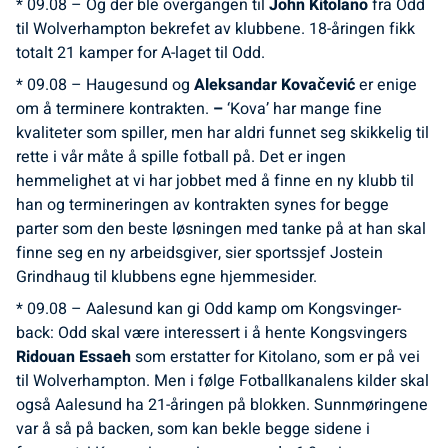
* 09.08 – Og der ble overgangen til
John Kitolano
fra Odd
til Wolverhampton bekrefet av klubbene. 18-åringen fikk
totalt 21 kamper for A-laget til Odd.
* 09.08 – Haugesund og
Aleksandar Kovačević
er enige
om å terminere kontrakten.
–
‘Kova’ har mange fine
kvaliteter som spiller, men har aldri funnet seg skikkelig til
rette i vår måte å spille fotball på. Det er ingen
hemmelighet at vi har jobbet med å finne en ny klubb til
han og termineringen av kontrakten synes for begge
parter som den beste løsningen med tanke på at han skal
finne seg en ny arbeidsgiver, sier sportssjef Jostein
Grindhaug til klubbens egne hjemmesider.
* 09.08 – Aalesund kan gi Odd kamp om Kongsvinger-
back: Odd skal være interessert i å hente Kongsvingers
Ridouan Essaeh
som erstatter for Kitolano, som er på vei
til Wolverhampton. Men i følge Fotballkanalens kilder skal
også Aalesund ha 21-åringen på blokken. Sunnmøringene
var å så på backen, som kan bekle begge sidene i