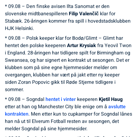
* 09.08 – Den finske avisen Ilta Sanomat er den
slovenske midtbanespilleren
Filip Valenčič
klar for
Stabæk. 26-åringen kommer fra spill i hovedstadsklubben
HJK Helsinki.
* 09.08 – Polsk keeper klar for Bodø/Glimt – Glimt har
hentet den polske keeperen
Artur Krysiak
fra Yeovil Twon
i England. 28-åringen har tidligere spilt for Birmingham og
Sweansea, og har signert en kontrakt ut sesongen. Det er
klubben som på sine egne hjemmesider melder om
overgangen, klubben har vært på jakt etter ny keeper
siden Zoran Popovic gikk til Røde Stjerne tidligere i
sommer.
* 09.08 – Sogndal
hentet i vinter
keeperen
Kjetil Haug
etter at han og Manchester City ble enige om å
avslutte
kontrakten
. Men etter kun to cupkamper for Sogndal lånes
han nå ut til Elverum Fotball resten av sesongen, det
melder Sogndal på sine hjemmesider.