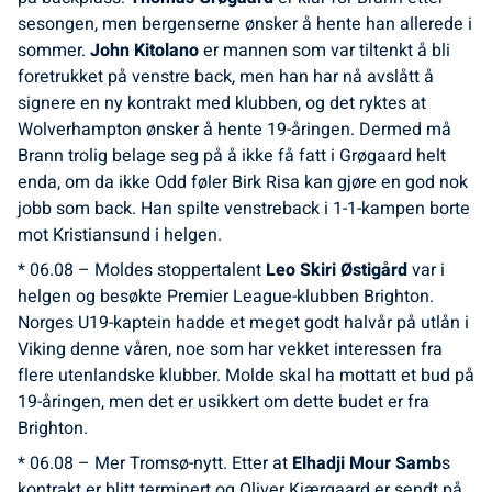
sesongen, men bergenserne ønsker å hente han allerede i
sommer.
John Kitolano
er mannen som var tiltenkt å bli
foretrukket på venstre back, men han har nå avslått å
signere en ny kontrakt med klubben, og det ryktes at
Wolverhampton ønsker å hente 19-åringen. Dermed må
Brann trolig belage seg på å ikke få fatt i Grøgaard helt
enda, om da ikke Odd føler Birk Risa kan gjøre en god nok
jobb som back. Han spilte venstreback i 1-1-kampen borte
mot Kristiansund i helgen.
* 06.08 – Moldes stoppertalent
Leo Skiri Østigård
var i
helgen og besøkte Premier League-klubben Brighton.
Norges U19-kaptein hadde et meget godt halvår på utlån i
Viking denne våren, noe som har vekket interessen fra
flere utenlandske klubber. Molde skal ha mottatt et bud på
19-åringen, men det er usikkert om dette budet er fra
Brighton.
* 06.08 – Mer Tromsø-nytt. Etter at
Elhadji Mour Samb
s
kontrakt er blitt terminert og Oliver Kjærgaard er sendt på