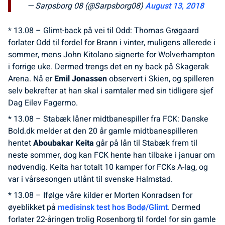
— Sarpsborg 08 (@Sarpsborg08)
August 13, 2018
* 13.08 – Glimt-back på vei til Odd: Thomas Grøgaard
forlater Odd til fordel for Brann i vinter, muligens allerede i
sommer, mens John Kitolano signerte for Wolverhampton
i forrige uke. Dermed trengs det en ny back på Skagerak
Arena. Nå er
Emil Jonassen
observert i Skien, og spilleren
selv bekrefter at han skal i samtaler med sin tidligere sjef
Dag Eilev Fagermo.
* 13.08 – Stabæk låner midtbanespiller fra FCK: Danske
Bold.dk melder at den 20 år gamle midtbanespilleren
hentet
Aboubakar Keita
går på lån til Stabæk frem til
neste sommer, dog kan FCK hente han tilbake i januar om
nødvendig. Keita har totalt 10 kamper for FCKs A-lag, og
var i vårsesongen utlånt til svenske Halmstad.
* 13.08 – Ifølge våre kilder er Morten Konradsen for
øyeblikket på
medisinsk test hos Bodø/Glimt
. Dermed
forlater 22-åringen trolig Rosenborg til fordel for sin gamle