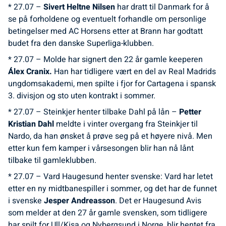
* 27.07 –
Sivert Heltne Nilsen
har dratt til Danmark for å
se på forholdene og eventuelt forhandle om personlige
betingelser med AC Horsens etter at Brann har godtatt
budet fra den danske Superliga-klubben.
* 27.07 – Molde har signert den 22 år gamle keeperen
Álex Cranix.
Han har tidligere vært en del av Real Madrids
ungdomsakademi, men spilte i fjor for Cartagena i spansk
3. divisjon og sto uten kontrakt i sommer.
* 27.07 – Steinkjer henter tilbake Dahl på lån –
Petter
Kristian Dahl
meldte i vinter overgang fra Steinkjer til
Nardo, da han ønsket å prøve seg på et høyere nivå. Men
etter kun fem kamper i vårsesongen blir han nå lånt
tilbake til gamleklubben.
* 27.07 – Vard Haugesund henter svenske: Vard har letet
etter en ny midtbanespiller i sommer, og det har de funnet
i svenske
Jesper Andreasson
. Det er Haugesund Avis
som melder at den 27 år gamle svensken, som tidligere
har spilt for Ull/Kisa og Nybergsund i Norge, blir hentet fra