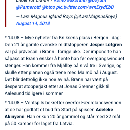
under for Brann! ?
#btno
#skbrann
@b0yum
@Pamerotti
@btno
pic.twitter.com/wrnErydEbB
— Lars Magnus Igland Røys (@LarsMagnusRoys)
August 14, 2018
* 14.08 – Mye nyheter fra Kniksens plass i Bergen i dag:
Den 21 år gamle svenske midtstopperen
Jesper Löfgren
var på prøvespill i Brann i forrige uke. Der imponerte han
såpass at Brann ønsker å hente han før overgangsvinduet
stenger. Han kommer fra Mjällby på nivå tre i Sverige, og
skulle etter planen også trene med Malmö nå i August.
Det blir dettrolig ikke noe av nå. Brann har vært på
desperat stopperjakt etter at Jonas Grønner gikk til
Aalesund tidligere i sommer.
* 14.08 – Ventspils bekrefter overfor Fædrelandsvennen
at de har godtatt et bud fra Start på spissen
Adeleke
Akinyemi
. Han er kun 20 år gammel og står med 32 mål
på 50 kamper for laget fra Latvia.