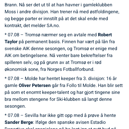
Brann. Nå ser det ut til at han havner i gamleklubben
Moss i andre divisjon. Han trener nå med østfoldingene,
og begge parter er innstilt på at det skal ende med
kontrakt, det melder SA.no.
* 07.08 – Tromsø nærmer seg en avtale med
Robert
Taylor
på permanent basis. Finnen har vært på lån fra
svenske AIK denne sesongen, og Tromsø er enige med
AIK om betingelsene. Nå venter bare bekreftelser fra
spilleren selv, og på grunn av at Tromsø er i rød
økonomisk sone, fra Norges Fotballforbund.
* 07.08 – Molde har hentet keeper fra 3. divisjon: 16 år
gamle
Oliver Petersen
går fra Follo til Molde. Han blir sett
på som et enormt keeper-talent og har gjort tingene sine
bra mellom stengene for Ski-klubben så langt denne
sesongen.
* 07.08 – Sevilla har ikke gitt opp med å prøve å hente
Sander Berge
: Ifølge den spanske avisen Estadio