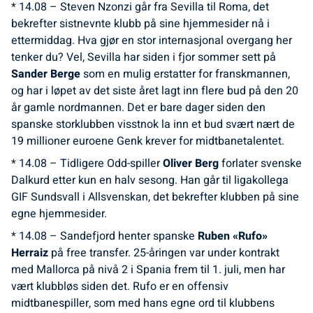
* 14.08 – Steven Nzonzi går fra Sevilla til Roma, det
bekrefter sistnevnte klubb på sine hjemmesider nå i
ettermiddag. Hva gjør en stor internasjonal overgang her
tenker du? Vel, Sevilla har siden i fjor sommer sett på
Sander Berge
som en mulig erstatter for franskmannen,
og har i løpet av det siste året lagt inn flere bud på den 20
år gamle nordmannen. Det er bare dager siden den
spanske storklubben visstnok la inn et bud svært nært de
19 millioner euroene Genk krever for midtbanetalentet.
* 14.08 – Tidligere Odd-spiller
Oliver Berg
forlater svenske
Dalkurd etter kun en halv sesong. Han går til ligakollega
GIF Sundsvall i Allsvenskan, det bekrefter klubben på sine
egne hjemmesider.
* 14.08 – Sandefjord henter spanske
Ruben «Rufo»
Herraiz
på free transfer. 25-åringen var under kontrakt
med Mallorca på nivå 2 i Spania frem til 1. juli, men har
vært klubbløs siden det. Rufo er en offensiv
midtbanespiller, som med hans egne ord til klubbens