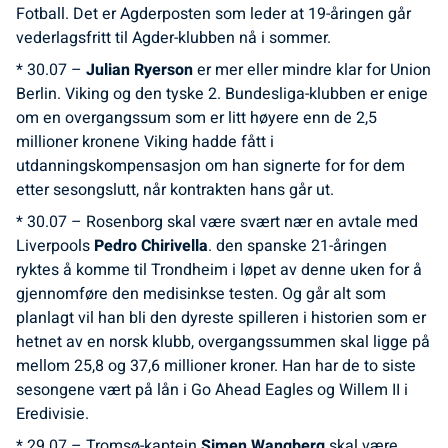
Fotball. Det er Agderposten som leder at 19-åringen går
vederlagsfritt til Agder-klubben nå i sommer.
* 30.07 –
Julian Ryerson
er mer eller mindre klar for Union
Berlin. Viking og den tyske 2. Bundesliga-klubben er enige
om en overgangssum som er litt høyere enn de 2,5
millioner kronene Viking hadde fått i
utdanningskompensasjon om han signerte for for dem
etter sesongslutt, når kontrakten hans går ut.
* 30.07 – Rosenborg skal være svært nær en avtale med
Liverpools
Pedro Chirivella
. den spanske 21-åringen
ryktes å komme til Trondheim i løpet av denne uken for å
gjennomføre den medisinkse testen. Og går alt som
planlagt vil han bli den dyreste spilleren i historien som er
hetnet av en norsk klubb, overgangssummen skal ligge på
mellom 25,8 og 37,6 millioner kroner. Han har de to siste
sesongene vært på lån i Go Ahead Eagles og Willem II i
Eredivisie.
* 29.07 – Tromsø-kaptein
Simen Wangberg
skal være