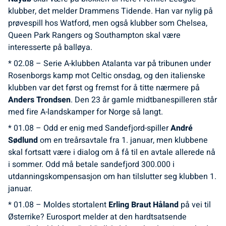
klubber, det melder Drammens Tidende. Han var nylig på
prøvespill hos Watford, men også klubber som Chelsea,
Queen Park Rangers og Southampton skal være
interesserte på balløya.
* 02.08 – Serie A-klubben Atalanta var på tribunen under
Rosenborgs kamp mot Celtic onsdag, og den italienske
klubben var det først og fremst for å titte nærmere på
Anders Trondsen
. Den 23 år gamle midtbanespilleren står
med fire A-landskamper for Norge så langt.
* 01.08 – Odd er enig med Sandefjord-spiller
André
Sødlund
om en treårsavtale fra 1. januar, men klubbene
skal fortsatt være i dialog om å få til en avtale allerede nå
i sommer. Odd må betale sandefjord 300.000 i
utdanningskompensasjon om han tilslutter seg klubben 1.
januar.
* 01.08 – Moldes stortalent
Erling Braut Håland
på vei til
Østerrike? Eurosport melder at den hardtsatsende