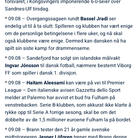
forsvaret, i Kongsvingers imponerende 6-0-seier over
Sandnes-Ulf tirsdag.
* 09.08 – Overgangssagaen rundt
Bassel Jradi
ser
endelig ut til å ta slutt: Spilleren og klubben har vært enige
om de personlige betingelsene i flere uker, og nå skal
også klubbene være enige. Dermed kan dansken nå ha
spilt sin siste kamp for drammenserne.
* 09.08 – Sandefjord har solgt sin islandske målvakt
Ingvar Jónsson
til dansk fotball, nærmere bestemt Viborg
FF som spiller i dansk 1. divisjon.
* 09.08 –
Haitam Aleesami
kan være på vei til Premier
League – Den italienske avisen Gazzetta dello Sport
melder at Palermo har avvist et bud fra Fulham på
venstrebacken. Serie B-klubben, som akkurat ikke klarte å
rykke opp til Serie A forrige sesong, skal be om det
dobbelte av de 1,5 millioner euroene Fulham la på bordet.
* 09.08 – Brann tester den 21 år gamle svenske
midtstopperen
Jesper Löfgren
trener med Brann denne