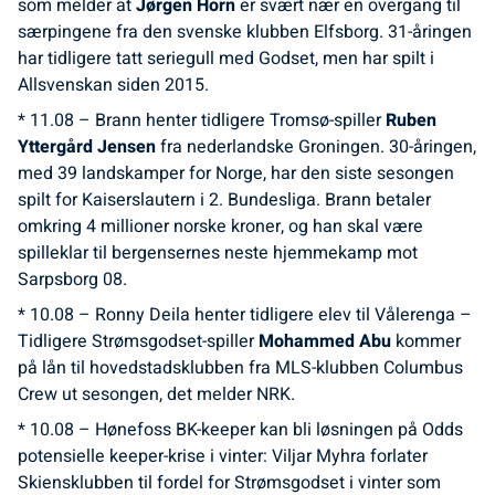
som melder at
Jørgen Horn
er svært nær en overgang til
særpingene fra den svenske klubben Elfsborg. 31-åringen
har tidligere tatt seriegull med Godset, men har spilt i
Allsvenskan siden 2015.
* 11.08 – Brann henter tidligere Tromsø-spiller
Ruben
Yttergård Jensen
fra nederlandske Groningen. 30-åringen,
med 39 landskamper for Norge, har den siste sesongen
spilt for Kaiserslautern i 2. Bundesliga. Brann betaler
omkring 4 millioner norske kroner, og han skal være
spilleklar til bergensernes neste hjemmekamp mot
Sarpsborg 08.
* 10.08 – Ronny Deila henter tidligere elev til Vålerenga –
Tidligere Strømsgodset-spiller
Mohammed Abu
kommer
på lån til hovedstadsklubben fra MLS-klubben Columbus
Crew ut sesongen, det melder NRK.
* 10.08 – Hønefoss BK-keeper kan bli løsningen på Odds
potensielle keeper-krise i vinter: Viljar Myhra forlater
Skiensklubben til fordel for Strømsgodset i vinter som