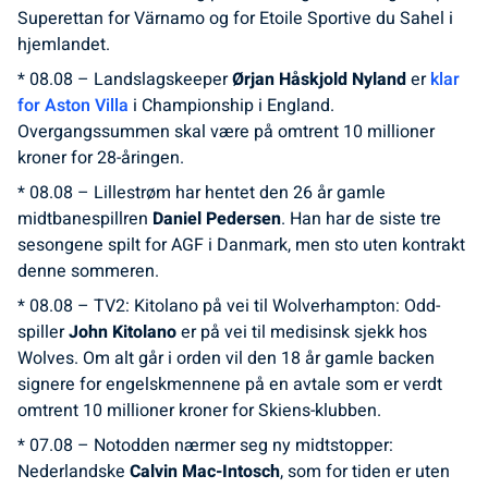
Superettan for Värnamo og for Etoile Sportive du Sahel i
hjemlandet.
* 08.08 – Landslagskeeper
Ørjan Håskjold Nyland
er
klar
for Aston Villa
i Championship i England.
Overgangssummen skal være på omtrent 10 millioner
kroner for 28-åringen.
* 08.08 – Lillestrøm har hentet den 26 år gamle
midtbanespillren
Daniel Pedersen
. Han har de siste tre
sesongene spilt for AGF i Danmark, men sto uten kontrakt
denne sommeren.
* 08.08 – TV2: Kitolano på vei til Wolverhampton: Odd-
spiller
John Kitolano
er på vei til medisinsk sjekk hos
Wolves. Om alt går i orden vil den 18 år gamle backen
signere for engelskmennene på en avtale som er verdt
omtrent 10 millioner kroner for Skiens-klubben.
* 07.08 – Notodden nærmer seg ny midtstopper:
Nederlandske
Calvin Mac-Intosch
, som for tiden er uten