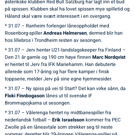
østerikske klubben Red Bull Salzburg har lagt inn et bud
på spissen. Klubben skal ha lovet spissen mye spilletid og
Håland skal være svært interessert i en overgang.
* 31.07 – Ranheim forlenger låneoppholdet med
Rosenborg-spiller
Andreas Helmersen
, dermed blir han
hos lillebros i Trondheim resten av sesongen.
* 31.07 – Jerv henter U21-landslagskeeper fra Finland –
Den 21 år gamle og 190 cm høye finnen
Marc Nordqvist
er hentet til Jerv fra IFK Mariehamm. Han debuterte
allerede som 17-åring og har flere kamper i finsk
toppserie, melder Jerv på sine egne hjemmesider.
* 31.07 – Ny spiss på vei til Start? Det kan virke sånn, da
Floki Finnbogason
lånes ut til svenske IF
Brommapojkarna ut sesongen.
* 31.07 – Vålerenga hentet ny midtbanespiller fra
nederlandsk fotball –
Erik Israelsson
kommer fra PEC
Zwolle på en låneavtale som strekker seg til neste
sommer, deretter blir 29-åringen Vålerenga-spiller på