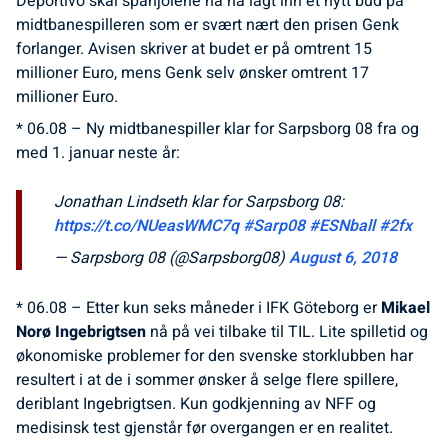
Deportivo skal spanjolene nå ha lagt inn et nytt bud på
midtbanespilleren som er svært nært den prisen Genk
forlanger. Avisen skriver at budet er på omtrent 15
millioner Euro, mens Genk selv ønsker omtrent 17
millioner Euro.
* 06.08 – Ny midtbanespiller klar for Sarpsborg 08 fra og
med 1. januar neste år:
Jonathan Lindseth klar for Sarpsborg 08:
https://t.co/NUeasWMC7q
#Sarp08
#ESNball
#2fx
— Sarpsborg 08 (@Sarpsborg08)
August 6, 2018
* 06.08 – Etter kun seks måneder i IFK Göteborg er
Mikael
Norø Ingebrigtsen
nå på vei tilbake til TIL. Lite spilletid og
økonomiske problemer for den svenske storklubben har
resultert i at de i sommer ønsker å selge flere spillere,
deriblant Ingebrigtsen. Kun godkjenning av NFF og
medisinsk test gjenstår før overgangen er en realitet.