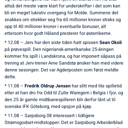
altså det meste være klart for underskrifter i det som kan
bli en meget lukrativ overgang for Molde. Summene det
snakkes om strekker seg fra 60 millioner kroner straks og
opp til 40 millioner kroner i eventuelle bonuser, alt
ettersom hvor godt Håland presterer for østerrikerne.
* 12.08 – Jerv har den siste tiden hatt spissen
Sean Okoli
på prøvespill. Den nigeriansk-amerikanske 25-åringen
kommer fra spill i Landskrona, og har imponert såpass på
trening at Jerv-trener Arne Sandstø ønsker han med videre
denne sesongen. Det var Agderposten som først meldte
dette.
* 11.08 –
Fredrik Oldrup Jensen
har slitt med lite spilletid
etter at han dro fra Odd til Zulte Waregem i Belgia i fjor, og
den 25 år gamle midtbanespilleren blir derfor lånt ut til
svenske IFK Göteborg, med opsjon på kjøp.
* 11.08 – Sarpsborg 08 interessert i tidligere
Strømsgodset-midtstopper: Det er Sarpsborg Arbeiderblad