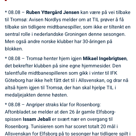
* 08.08 –
Ruben Yttergård Jensen
kan være på vei tilbake
til Tromsø: Avisen Nordlys melder om at TIL prøver å få
tilbake sin tidligere midtbanespiller, som ikke er tiltenkt en
sentral rolle i nederlandske Groningen denne sesongen.
Men også andre norske klubber har 30-åringen på
blokken.
* 08.08 – Tromsø henter hjem igjen
Mikael Ingebrigtsen
,
det bekrefter klubben på sine egne hjemmesider. Den
talentfulle midtbanespilleren som gikk i vinter til IFK
Göteborg har ikke helt fått det til i Allsvenskan, og drar nå
altså hjem igjen til Tromsø, der han skal hjelpe TIL i
medaljejakten denne høsten.
* 08.08 – Angriper straks klar for Rosenborg:
Aftonbladet.se melder at den 26 år gamle Elfsborg-
spissen
Issam Jebali
er svært nær en overgang til
Rosenborg. Tunisieren som har scoret totalt 20 mål i
Allsvenskan for Elfsborg på to sesonger har tidligere spilt i