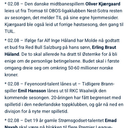
* 02.08 – Den danske midtbanespillern
Oliver Kjærgaard
leies ut fra Tromsø til OBOS-ligaklubben Nest-Sotra resten
av sesongen, det melder TIL på sine egne hjemmesider.
Kjærgaard ble også leid ut forrige høstsesong, den gang til
TUIL.
* 02.08 – Ifølge far Alf Inge Håland har Molde nå godtatt
et bud fra Red Bull Salzburg på hans sønn,
Erling Braut
Håland
. De to skal allerede ha dratt til Østerrike for å bli
enige om de personlige betingelsene. Budet skal i første
omgang dreie seg om omkring 50-60 millioner norske
kroner.
* 02.08 – Feyenoord-talent lånes ut – Tidligere Brann-
spiller
Emil Hansson
lånes ut til RKC Waalwijk den
kommende sesongen. 20-åringen har fått begrenset med
spilletid i den nederlandske toppklubben, og går nå ned en
divisjon for å nyte mer spilletid.
* 02.08 – Det 19 år gamle Strømsgodset-talentet
Emad
Nayab
skal være på blokken til flere Premier League-