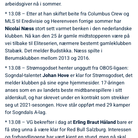
arbeidsgiver nå i sommer.
* 13.08 – Etter at han skiftet beite fra Columbus Crew og
MLS til Eredivisie og Heerenveen forrige sommer har
Nicolai Næss
stort sett varmet benken i den nederlandske
klubben. Nå kan den 25 år gamle midtstopperen være på
vei tilbake til Eliteserien, nærmere bestemt gamleklubben
Stabæk. Det melder Budstikka. Næss spilte i
Berumsklubben mellom 2013 og 2016.
* 13.08 – Strømsgodset henter unggutt fra OBOS-ligaen:
Sogndal-talentet
Johan Hove
er klar for Strømsgodset, det
melder klubben på sine egne hjemmesider. 17-åringen
anses som en av landets beste midtbanespillere i sitt
alderskull, og har skrevet under en kontrakt som strekker
seg ut 2021-sesongen. Hove står oppført med 29 kamper
for Sogndals A-lag.
* 13.08 – VG bekrefter i dag at
Erling Braut Håland
bare er
få steg unna å være klar for Red Bull Salzburg. Interessen
og forhandlingene har vært kjent en stund, men nå skal