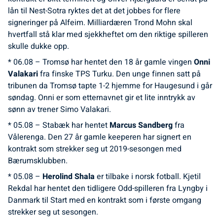
lån til Nest-Sotra ryktes det at det jobbes for flere
signeringer på Alfeim. Milliardæren Trond Mohn skal
hvertfall stå klar med sjekkheftet om den riktige spilleren
skulle dukke opp.
* 06.08 – Tromsø har hentet den 18 år gamle vingen
Onni
Valakari
fra finske TPS Turku. Den unge finnen satt på
tribunen da Tromsø tapte 1-2 hjemme for Haugesund i går
søndag. Onni er som etternavnet gir et lite inntrykk av
sønn av trener Simo Valakari.
* 05.08 – Stabæk har hentet
Marcus Sandberg
fra
Vålerenga. Den 27 år gamle keeperen har signert en
kontrakt som strekker seg ut 2019-sesongen med
Bærumsklubben.
* 05.08 –
Herolind Shala
er tilbake i norsk fotball. Kjetil
Rekdal har hentet den tidligere Odd-spilleren fra Lyngby i
Danmark til Start med en kontrakt som i første omgang
strekker seg ut sesongen.