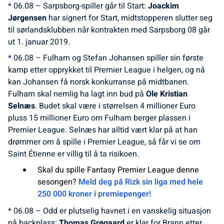
* 06.08 – Sarpsborg-spiller går til Start:
Joackim
Jørgensen
har signert for Start, midtstopperen slutter seg
til sørlandsklubben når kontrakten med Sarpsborg 08 går
ut 1. januar 2019.
* 06.08 – Fulham og Stefan Johansen spiller sin første
kamp etter opprykket til Premier League i helgen, og nå
kan Johansen få norsk konkurranse på midtbanen.
Fulham skal nemlig ha lagt inn bud på
Ole Kristian
Selnæs
. Budet skal være i størrelsen 4 millioner Euro
pluss 15 millioner Euro om Fulham berger plassen i
Premier League. Selnæs har alltid vært klar på at han
drømmer om å spille i Premier League, så får vi se om
Saint Étienne er villig til å ta risikoen.
Skal du spille Fantasy Premier League denne
sesongen?
Meld deg på Rizk sin liga med hele
250 000 kroner i premiepenger!
* 06.08 – Odd er plutselig havnet i en vanskelig situasjon
på backplass:
Thomas Grøgaard
er klar for Brann etter