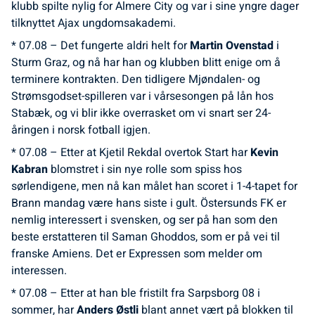
klubb spilte nylig for Almere City og var i sine yngre dager
tilknyttet Ajax ungdomsakademi.
* 07.08 – Det fungerte aldri helt for
Martin Ovenstad
i
Sturm Graz, og nå har han og klubben blitt enige om å
terminere kontrakten. Den tidligere Mjøndalen- og
Strømsgodset-spilleren var i vårsesongen på lån hos
Stabæk, og vi blir ikke overrasket om vi snart ser 24-
åringen i norsk fotball igjen.
* 07.08 – Etter at Kjetil Rekdal overtok Start har
Kevin
Kabran
blomstret i sin nye rolle som spiss hos
sørlendigene, men nå kan målet han scoret i 1-4-tapet for
Brann mandag være hans siste i gult. Östersunds FK er
nemlig interessert i svensken, og ser på han som den
beste erstatteren til Saman Ghoddos, som er på vei til
franske Amiens. Det er Expressen som melder om
interessen.
* 07.08 – Etter at han ble fristilt fra Sarpsborg 08 i
sommer, har
Anders Østli
blant annet vært på blokken til