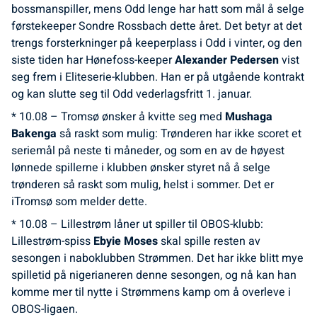
bossmanspiller, mens Odd lenge har hatt som mål å selge
førstekeeper Sondre Rossbach dette året. Det betyr at det
trengs forsterkninger på keeperplass i Odd i vinter, og den
siste tiden har Hønefoss-keeper
Alexander Pedersen
vist
seg frem i Eliteserie-klubben. Han er på utgående kontrakt
og kan slutte seg til Odd vederlagsfritt 1. januar.
* 10.08 – Tromsø ønsker å kvitte seg med
Mushaga
Bakenga
så raskt som mulig: Trønderen har ikke scoret et
seriemål på neste ti måneder, og som en av de høyest
lønnede spillerne i klubben ønsker styret nå å selge
trønderen så raskt som mulig, helst i sommer. Det er
iTromsø som melder dette.
* 10.08 – Lillestrøm låner ut spiller til OBOS-klubb:
Lillestrøm-spiss
Ebyie Moses
skal spille resten av
sesongen i naboklubben Strømmen. Det har ikke blitt mye
spilletid på nigerianeren denne sesongen, og nå kan han
komme mer til nytte i Strømmens kamp om å overleve i
OBOS-ligaen.