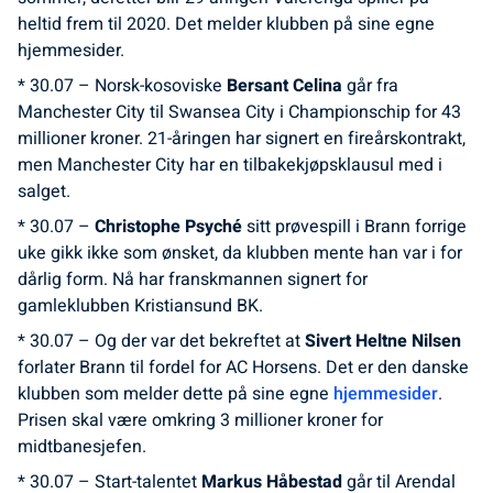
heltid frem til 2020. Det melder klubben på sine egne
hjemmesider.
* 30.07 – Norsk-kosoviske
Bersant Celina
går fra
Manchester City til Swansea City i Championschip for 43
millioner kroner. 21-åringen har signert en fireårskontrakt,
men Manchester City har en tilbakekjøpsklausul med i
salget.
* 30.07 –
Christophe Psyché
sitt prøvespill i Brann forrige
uke gikk ikke som ønsket, da klubben mente han var i for
dårlig form. Nå har franskmannen signert for
gamleklubben Kristiansund BK.
* 30.07 – Og der var det bekreftet at
Sivert Heltne Nilsen
forlater Brann til fordel for AC Horsens. Det er den danske
klubben som melder dette på sine egne
hjemmesider
.
Prisen skal være omkring 3 millioner kroner for
midtbanesjefen.
* 30.07 – Start-talentet
Markus Håbestad
går til Arendal