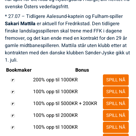
svenske Östers vederlagsfritt.
* 27.07 – Tidligere Aalesund-kaptein og Fulham-spiller
Sakari Mattila
er aktuell for Fredrikstad. Den tidligere
finske landslagsspilleren skal trene med FFK i dagene
fremover, og det kan ende med en kontrakt for den 29 år
gamle midtbanespilleren. Mattila står uten klubb etter at
kontrakten med den danske klubben Sønder-Jyske gikk ut
1. juli.
Bookmaker
Bonus
200% opp til 1000KR
SPILL NÅ
100% opp til 1000KR
SPILL NÅ
100% opp til 5000KR + 200KR
SPILL NÅ
100% opp til 2000KR
SPILL NÅ
100% opp til 1000KR
SPILL NÅ