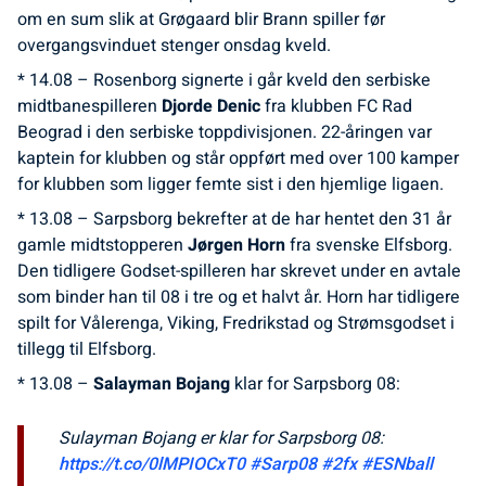
om en sum slik at Grøgaard blir Brann spiller før
overgangsvinduet stenger onsdag kveld.
* 14.08 – Rosenborg signerte i går kveld den serbiske
midtbanespilleren
Djorde Denic
fra klubben FC Rad
Beograd i den serbiske toppdivisjonen. 22-åringen var
kaptein for klubben og står oppført med over 100 kamper
for klubben som ligger femte sist i den hjemlige ligaen.
* 13.08 – Sarpsborg bekrefter at de har hentet den 31 år
gamle midtstopperen
Jørgen Horn
fra svenske Elfsborg.
Den tidligere Godset-spilleren har skrevet under en avtale
som binder han til 08 i tre og et halvt år. Horn har tidligere
spilt for Vålerenga, Viking, Fredrikstad og Strømsgodset i
tillegg til Elfsborg.
* 13.08 –
Salayman Bojang
klar for Sarpsborg 08:
Sulayman Bojang er klar for Sarpsborg 08:
https://t.co/0lMPIOCxT0
#Sarp08
#2fx
#ESNball