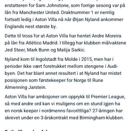
erstatteren for Sam Johnstone, som forrige sesong var på
lån fra Manchester United. Draktnummer 1 er nemlig
fortsatt ledig i Aston Villa nå når Ørjan Nyland ankommer
Englands nest største by.
Dette til tross for at Aston Villa har hentet Andre Moreira
på lån fra Atlético Madrid. I tillegg har klubben målvaktene
Jed Steer, Mark Bunn og Matija Sarkic.
Nyland kom til Ingolstadt fra Molde i 2015, men har i
perioder ikke vært foretrukket mellom stengene i Audi-
byen. Det har blant annet resultert i at Nyland har mistet
posisjonen som førstekeeper for Norge til Rune
Almenning Jarstein.
Aston Villa har ambisjoner om opprykk til Premier League,
så med andre ord kan vi muligens om en stund igjen ha
en norsk keeper i nordmenns favorittliga? 27-åringen har
skrevet under en 3-årskontrakt med Birmingham-klubben.