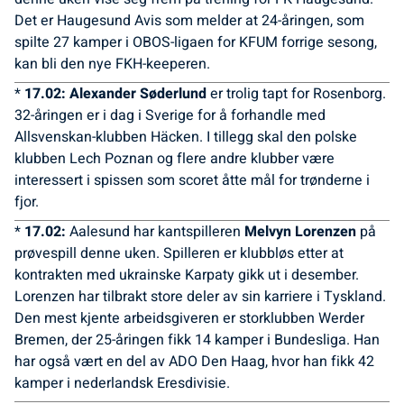
Det er Haugesund Avis som melder at 24-åringen, som
spilte 27 kamper i OBOS-ligaen for KFUM forrige sesong,
kan bli den nye FKH-keeperen.
*
17.02:
Alexander Søderlund
er trolig tapt for Rosenborg.
32-åringen er i dag i Sverige for å forhandle med
Allsvenskan-klubben Häcken. I tillegg skal den polske
klubben Lech Poznan og flere andre klubber være
interessert i spissen som scoret åtte mål for trønderne i
fjor.
*
17.02:
Aalesund har kantspilleren
Melvyn Lorenzen
på
prøvespill denne uken. Spilleren er klubbløs etter at
kontrakten med ukrainske Karpaty gikk ut i desember.
Lorenzen har tilbrakt store deler av sin karriere i Tyskland.
Den mest kjente arbeidsgiveren er storklubben Werder
Bremen, der 25-åringen fikk 14 kamper i Bundesliga. Han
har også vært en del av ADO Den Haag, hvor han fikk 42
kamper i nederlandsk Eresdivisie.