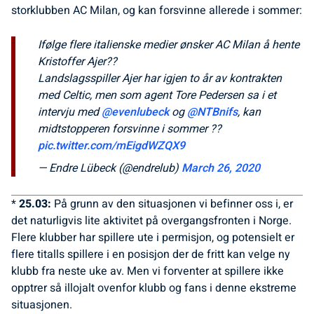
storklubben AC Milan, og kan forsvinne allerede i sommer:
Ifølge flere italienske medier ønsker AC Milan å hente
Kristoffer Ajer??
Landslagsspiller Ajer har igjen to år av kontrakten
med Celtic, men som agent Tore Pedersen sa i et
intervju med
@evenlubeck
og
@NTBnifs
, kan
midtstopperen forsvinne i sommer ??
pic.twitter.com/mEigdWZQX9
— Endre Lübeck (@endrelub)
March 26, 2020
*
25.03:
På grunn av den situasjonen vi befinner oss i, er
det naturligvis lite aktivitet på overgangsfronten i Norge.
Flere klubber har spillere ute i permisjon, og potensielt er
flere titalls spillere i en posisjon der de fritt kan velge ny
klubb fra neste uke av. Men vi forventer at spillere ikke
opptrer så illojalt ovenfor klubb og fans i denne ekstreme
situasjonen.