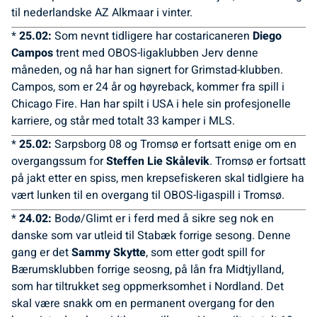
til nederlandske AZ Alkmaar i vinter.
*
25.02:
Som nevnt tidligere har costaricaneren
Diego
Campos
trent med OBOS-ligaklubben Jerv denne
måneden, og nå har han signert for Grimstad-klubben.
Campos, som er 24 år og høyreback, kommer fra spill i
Chicago Fire. Han har spilt i USA i hele sin profesjonelle
karriere, og står med totalt 33 kamper i MLS.
*
25.02:
Sarpsborg 08 og Tromsø er fortsatt enige om en
overgangssum for
Steffen Lie Skålevik
. Tromsø er fortsatt
på jakt etter en spiss, men krepsefiskeren skal tidlgiere ha
vært lunken til en overgang til OBOS-ligaspill i Tromsø.
*
24.02:
Bodø/Glimt er i ferd med å sikre seg nok en
danske som var utleid til Stabæk forrige sesong. Denne
gang er det
Sammy Skytte
, som etter godt spill for
Bærumsklubben forrige seosng, på lån fra Midtjylland,
som har tiltrukket seg oppmerksomhet i Nordland. Det
skal være snakk om en permanent overgang for den