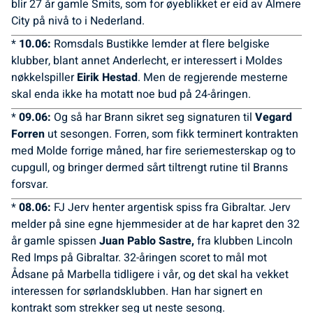
blir 27 år gamle Smits, som for øyeblikket er eid av Almere
City på nivå to i Nederland.
*
10.06:
Romsdals Bustikke lemder at flere belgiske
klubber, blant annet Anderlecht, er interessert i Moldes
nøkkelspiller
Eirik Hestad
. Men de regjerende mesterne
skal enda ikke ha motatt noe bud på 24-åringen.
*
09.06:
Og så har Brann sikret seg signaturen til
Vegard
Forren
ut sesongen. Forren, som fikk terminert kontrakten
med Molde forrige måned, har fire seriemesterskap og to
cupgull, og bringer dermed sårt tiltrengt rutine til Branns
forsvar.
*
08.06:
FJ Jerv henter argentisk spiss fra Gibraltar. Jerv
melder på sine egne hjemmesider at de har kapret den 32
år gamle spissen
Juan Pablo Sastre,
fra klubben Lincoln
Red Imps på Gibraltar. 32-åringen scoret to mål mot
Ådsane på Marbella tidligere i vår, og det skal ha vekket
interessen for sørlandsklubben. Han har signert en
kontrakt som strekker seg ut neste sesong.