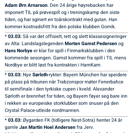
Adam Ørn Arnarson
. Den 24 årige høyrebacken har
imponert TIL på prøvespill og i treningskamp den siste
tiden, og har sginert en toårskontrakt med gutan. Han
kommer kostnadsfritt fra den polske klubben Gornik.
*
03.03:
Så var det offisielt, rett og slett klassesigneringer
av Alta: Landslagslegenden
Morten Gamst Pedersen
og
Hans Norbye
er klar for spill i Finmarksklubben i den
kommende sesongen. Gamst kommer fra spill i TIL mens
Nordbye er blitt løst fra kontrakten i HamKam.
*
03.03:
Nye
Sørloth
-rykter: Bayern München har speidere
på plass på tribunen når Trabzonspor møter Fenerbahce
til semifinale i den tyrkiske cupen i kveld. Alexander
Sørloth er brennhet for tiden, og Bayern føyer seg bare inn
i rekken av europeiske storklubber som snuser på den
Crystal Palace-utleide nordmannen.
*
03.03:
Øygarden FK (tidligere Nest-Sotra) henter 24 år
gamle
Jan Martin Hoel Andersen
fra Jerv.