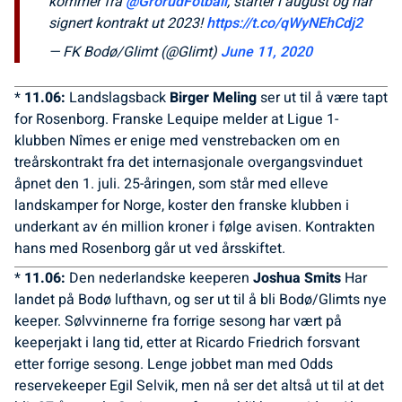
kommer fra
@GrorudFotball
, starter i august og har
signert kontrakt ut 2023!
https://t.co/qWyNEhCdj2
— FK Bodø/Glimt (@Glimt)
June 11, 2020
*
11.06:
Landslagsback
Birger Meling
ser ut til å være tapt
for Rosenborg. Franske Lequipe melder at Ligue 1-
klubben
Nîmes er enige med venstrebacken om en
treårskontrakt fra det internasjonale overgangsvinduet
åpnet den 1. juli. 25-åringen, som står med elleve
landskamper for Norge, koster den franske klubben i
underkant av én million kroner i følge avisen. Kontrakten
hans med Rosenborg går ut ved årsskiftet.
*
11.06:
Den nederlandske keeperen
Joshua Smits
Har
landet på Bodø lufthavn, og ser ut til å bli Bodø/Glimts nye
keeper. Sølvvinnerne fra forrige sesong har vært på
keeperjakt i lang tid, etter at Ricardo Friedrich forsvant
etter forrige sesong. Lenge jobbet man med Odds
reservekeeper Egil Selvik, men nå ser det altså ut til at det