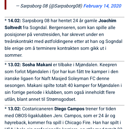
— Sarpsborg 08 (@Sarpsborg08)
February 14, 2020
*
14.02:
Sarpsborg 08 har hentet 24 år gamle
Joachim
Soltvedt
fra Sogndal. Bergenseren, som kan spille alle
posisjoner på venstresiden, har skrevet under en
treårskontrakt med østfoldingene etter at han og Sogndal
ble enige om å terminere kontrakten som gikk ut i
sommer.
*
13.02: Sosha
Makani
er tilbake i Mjøndalen. Keepren
som forlot Mjøndalen i fjor har kun fått tre kamper i den
iranske ligaen for Naft Masjed Soleyman FC denne
sesongen. Makani spilte totalt 40 kamper for Mjøndalen i
sin forrige periode i klubben, som også inneholdt flere
utlån, blant annet til Strømsgodset.
*
13.02:
Costaricaneren
Diego
Campos
trener for tiden
med OBOS-ligaklubben Jerv. Campos, som er 24 år og
høyreback, kommer fra spill i Chicago Fire. Han har spilt i