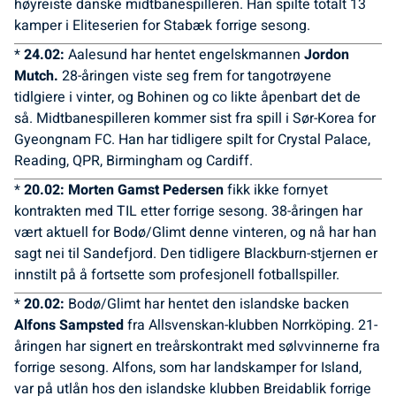
høyreiste danske midtbanespilleren. Han spilte totalt 13
kamper i Eliteserien for Stabæk forrige sesong.
*
24.02:
Aalesund har hentet engelskmannen
Jordon
Mutch.
28-åringen viste seg frem for tangotrøyene
tidlgiere i vinter, og Bohinen og co likte åpenbart det de
så. Midtbanespilleren kommer sist fra spill i Sør-Korea for
Gyeongnam FC. Han har tidligere spilt for Crystal Palace,
Reading, QPR, Birmingham og Cardiff.
*
20.02: Morten Gamst Pedersen
fikk ikke fornyet
kontrakten med TIL etter forrige sesong. 38-åringen har
vært aktuell for Bodø/Glimt denne vinteren, og nå har han
sagt nei til Sandefjord. Den tidligere Blackburn-stjernen er
innstilt på å fortsette som profesjonell fotballspiller.
*
20.02:
Bodø/Glimt har hentet den islandske backen
Alfons Sampsted
fra Allsvenskan-klubben Norrköping. 21-
åringen har signert en treårskontrakt med sølvvinnerne fra
forrige sesong. Alfons, som har landskamper for Island,
var på utlån hos den islandske klubben Breidablik forrige