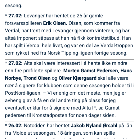
sesong.
*
27.02:
Levanger har hentet de 25 år gamle
forsvarsspilleren
Erik Olsen.
Olsen, som kommer fra
Verdal, har trent med Levanger gjennom vinteren, og har
altså imponert såpass at han nå fikk kontraktstilbud. Han
har spilt i Verdal hele livet, og var en del av Verdal-troppen
som rykket ned fra Norsk Tipping-ligaen forrige sesong.
*
27.02:
Alta skal være interessert i å hente ikke mindre
enn fire profilerte spillere.
Morten Gamst Pedersen, Hans
Norbye, Trond Olsen
og
Oliver Kjærgaard
skal alle være
nær å signere for klubben som denne sesongen holder ti li
PostNord-ligaen. – Vi er enig om det meste, men jeg er
avhengig av å få en del andre ting på plass før jeg
eventuelt er klar for å signere med Alta IF, sa Gamst
pedersen til Kronstadposten for noen dager siden.
*
26.02:
Notodden har hentet
Jakob Nyland Ørsahl
på lån
fra Molde ut sesongen. 18-åringen, som kan spille