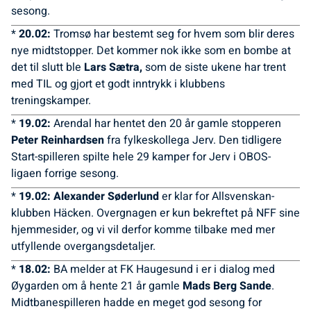
sesong.
*
20.02:
Tromsø har bestemt seg for hvem som blir deres
nye midtstopper. Det kommer nok ikke som en bombe at
det til slutt ble
Lars Sætra,
som de siste ukene har trent
med TIL og gjort et godt inntrykk i klubbens
treningskamper.
*
19.02:
Arendal har hentet den 20 år gamle stopperen
Peter Reinhardsen
fra fylkeskollega Jerv. Den tidligere
Start-spilleren spilte hele 29 kamper for Jerv i OBOS-
ligaen forrige sesong.
*
19.02: Alexander Søderlund
er klar for Allsvenskan-
klubben Häcken. Overgnagen er kun bekreftet på NFF sine
hjemmesider, og vi vil derfor komme tilbake med mer
utfyllende overgangsdetaljer.
*
18.02:
BA melder at FK Haugesund i er i dialog med
Øygarden om å hente 21 år gamle
Mads Berg Sande
.
Midtbanespilleren hadde en meget god sesong for