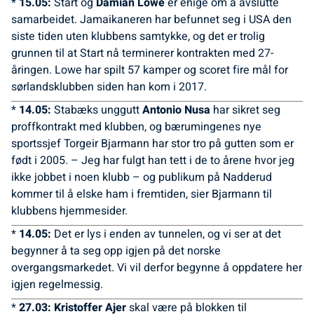
*
15.05:
Start og
Damian Lowe
er enige om å avslutte
samarbeidet. Jamaikaneren har befunnet seg i USA den
siste tiden uten klubbens samtykke, og det er trolig
grunnen til at Start nå terminerer kontrakten med 27-
åringen. Lowe har spilt 57 kamper og scoret fire mål for
sørlandsklubben siden han kom i 2017.
*
14.05:
Stabæks unggutt
Antonio Nusa
har sikret seg
proffkontrakt med klubben, og bærumingenes nye
sportssjef Torgeir Bjarmann har stor tro på gutten som er
født i 2005. – Jeg har fulgt han tett i de to årene hvor jeg
ikke jobbet i noen klubb – og publikum på Nadderud
kommer til å elske ham i fremtiden, sier Bjarmann til
klubbens hjemmesider.
*
14.05:
Det er lys i enden av tunnelen, og vi ser at det
begynner å ta seg opp igjen på det norske
overgangsmarkedet. Vi vil derfor begynne å oppdatere her
igjen regelmessig.
*
27.03: Kristoffer Ajer
skal være på blokken til