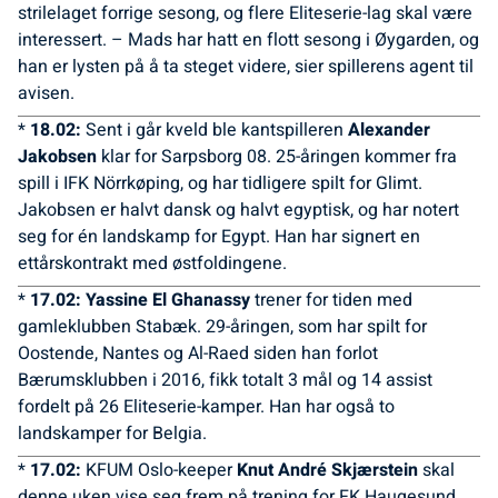
strilelaget forrige sesong, og flere Eliteserie-lag skal være
interessert. – Mads har hatt en flott sesong i Øygarden, og
han er lysten på å ta steget videre, sier spillerens agent til
avisen.
*
18.02:
Sent i går kveld ble kantspilleren
Alexander
Jakobsen
klar for Sarpsborg 08. 25-åringen kommer fra
spill i IFK Nörrkøping, og har tidligere spilt for Glimt.
Jakobsen er halvt dansk og halvt egyptisk, og har notert
seg for én landskamp for Egypt. Han har signert en
ettårskontrakt med østfoldingene.
*
17.02: Yassine El Ghanassy
trener for tiden med
gamleklubben Stabæk. 29-åringen, som har spilt for
Oostende, Nantes og Al-Raed siden han forlot
Bærumsklubben i 2016, fikk totalt 3 mål og 14 assist
fordelt på 26 Eliteserie-kamper. Han har også to
landskamper for Belgia.
*
17.02:
KFUM Oslo-keeper
Knut André Skjærstein
skal
denne uken vise seg frem på trening for FK Haugesund.