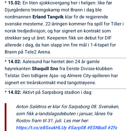
*
15.02:
En liten sjokkovergang her i helgen: like før
Djurgårdens treningskamp mot Brann i dag ble
nordmannen
Erland Tangvik
klar fir de regjerende
svenske mesterne. 22-åringen kommer fra spill for Tiller i
norsk tredjedivisjon, og har signert en kontrakt som
strekker seg ut året. Keeperen fikk sin debut for DIF
allerede i dag, da han slapp inn fire mål i 1-4-tapet for
Brann på Tele2 Arena.
*
14.02:
Aalesund har hentet den 24 år gamle
høyrekanten
Shaquill Sno
fra Eerste Divisie-klubben
Telstar. Den tidligere Ajax- og Almere City-spilleren har
signert en treårskontrakt med tangotrøyene.
*
14.02:
Aktivt på Sarpsborg stadion i dag:
Anton Salétros er klar for Sarpsborg 08. Svensken,
som fikk a-landslagsdebuten i januar, lånes fra
Rostov fram til 31. juli. Les mer her:
https://t.co/e8SxukHLUy
#Sarp08
#ESNball
#2fx