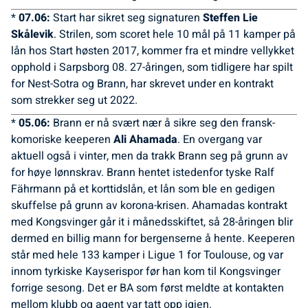
*
07.06:
Start har sikret seg signaturen
Steffen Lie
Skålevik
. Strilen, som scoret hele 10 mål på 11 kamper på
lån hos Start høsten 2017, kommer fra et mindre vellykket
opphold i Sarpsborg 08. 27-åringen, som tidligere har spilt
for Nest-Sotra og Brann, har skrevet under en kontrakt
som strekker seg ut 2022.
*
05.06:
Brann er nå svært nær å sikre seg den fransk-
komoriske keeperen
Ali Ahamada
. En overgang var
aktuell også i vinter, men da trakk Brann seg på grunn av
for høye lønnskrav. Brann hentet istedenfor tyske Ralf
Fährmann på et korttidslån, et lån som ble en gedigen
skuffelse på grunn av korona-krisen. Ahamadas kontrakt
med Kongsvinger går it i månedsskiftet, så 28-åringen blir
dermed en billig mann for bergenserne å hente. Keeperen
står med hele 133 kamper i Ligue 1 for Toulouse, og var
innom tyrkiske Kayserispor før han kom til Kongsvinger
forrige sesong. Det er BA som først meldte at kontakten
mellom klubb og agent var tatt opp igjen.