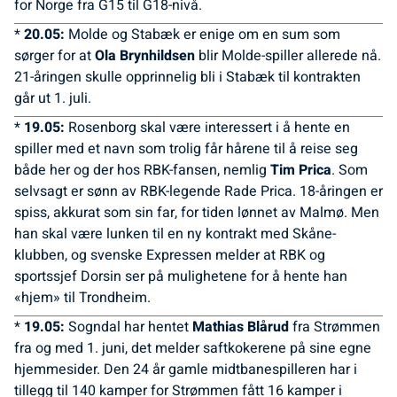
for Norge fra G15 til G18-nivå.
*
20.05:
Molde og Stabæk er enige om en sum som
sørger for at
Ola Brynhildsen
blir Molde-spiller allerede nå.
21-åringen skulle opprinnelig bli i Stabæk til kontrakten
går ut 1. juli.
*
19.05:
Rosenborg skal være interessert i å hente en
spiller med et navn som trolig får hårene til å reise seg
både her og der hos RBK-fansen, nemlig
Tim Prica
. Som
selvsagt er sønn av RBK-legende Rade Prica. 18-åringen er
spiss, akkurat som sin far, for tiden lønnet av Malmø. Men
han skal være lunken til en ny kontrakt med Skåne-
klubben, og svenske Expressen melder at RBK og
sportssjef Dorsin ser på mulighetene for å hente han
«hjem» til Trondheim.
*
19.05:
Sogndal har hentet
Mathias Blårud
fra Strømmen
fra og med 1. juni, det melder saftkokerene på sine egne
hjemmesider. Den 24 år gamle midtbanespilleren har i
tillegg til 140 kamper for Strømmen fått 16 kamper i