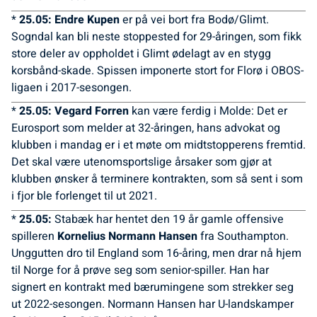
*
25.05: Endre Kupen
er på vei bort fra Bodø/Glimt.
Sogndal kan bli neste stoppested for 29-åringen, som fikk
store deler av oppholdet i Glimt ødelagt av en stygg
korsbånd-skade. Spissen imponerte stort for Florø i OBOS-
ligaen i 2017-sesongen.
*
25.05: Vegard Forren
kan være ferdig i Molde: Det er
Eurosport som melder at 32-åringen, hans advokat og
klubben i mandag er i et møte om midtstopperens fremtid.
Det skal være utenomsportslige årsaker som gjør at
klubben ønsker å terminere kontrakten, som så sent i som
i fjor ble forlenget til ut 2021.
*
25.05:
Stabæk har hentet den 19 år gamle offensive
spilleren
Kornelius Normann Hansen
fra Southampton.
Unggutten dro til England som 16-åring, men drar nå hjem
til Norge for å prøve seg som senior-spiller. Han har
signert en kontrakt med bærumingene som strekker seg
ut 2022-sesongen. Normann Hansen har U-landskamper