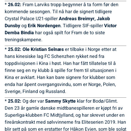
*
26.02:
Fram Larviks tropp begynner å ta form før den
kommende sesongen. Til nå har de signert tidligere
Crystal Palace U21-spiller
Andreas Breimyr, Jakob
Dunsby
og
Erik Nordengen
. Tidligere SIF-spiller
Victor
Demba Bindia
har også spilt for Fram de to siste
treningskampene.
*
25.02: Ole Kristian Selnæs
er tilbake i Norge etter at
hans kinesiske lag FC Schenzhen rykket ned fra
toppdivisjonen i Kina i høst. Han har fått tillatelse til å
finne seg en ny klubb å spille for frem til situasjonen i
Kina er avklart. Han kan bare signere for klubber som
enda har åpent overgangsvindu, som er Norge, Polen,
Sverige, Finland og Russland.
*
25.02:
Og der var
Sammy Skytte
klar for Bodø/Glimt.
Den 23 år gamle danske midtbanespilleren er kjøpt fri av
Superliga-klubben FC Midtjylland, og har skrevet under en
fireårskontrakt med sølvvinnerne fra Eliteserien 2019. Han
blir sett på som en erstatter for Håkon Evjen, som ble solgt