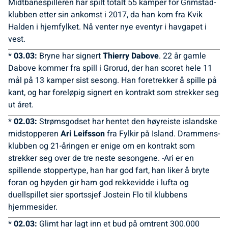
Midtbanespilleren har spilt totalt 55 kamper for Grimstad-
klubben etter sin ankomst i 2017, da han kom fra Kvik
Halden i hjemfylket. Nå venter nye eventyr i havgapet i
vest.
*
03.03:
Bryne har signert
Thierry Dabove
. 22 år gamle
Dabove kommer fra spill i Grorud, der han scoret hele 11
mål på 13 kamper sist sesong. Han foretrekker å spille på
kant, og har foreløpig signert en kontrakt som strekker seg
ut året.
*
02.03:
Strømsgodset har hentet den høyreiste islandske
midstopperen
Ari Leifsson
fra Fylkir på Island. Drammens-
klubben og 21-åringen er enige om en kontrakt som
strekker seg over de tre neste sesongene. -Ari er en
spillende stoppertype, han har god fart, han liker å bryte
foran og høyden gir ham god rekkevidde i lufta og
duellspillet sier sportssjef Jostein Flo til klubbens
hjemmesider.
*
02.03:
Glimt har lagt inn et bud på omtrent 300.000