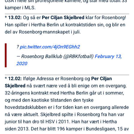
USA i hele sin profesjonelle karriere, og står med totalt 33
kamper i MLS.
*
13.02:
Og så er
Per Ciljan Skjelbred
klar for Rosenborg!
Han spiller i Hertha Berlin ut kontraktstiden sin, og blir en
del av Rosenborg-mannskapet i juli.
?
pic.twitter.com/4jOn9EGhh2
— Rosenborg Ballklub (@RBKfotball)
February 13,
2020
*
12.02:
Ifølge Adressa er Rosenborg og
Per Ciljan
Skjelbred
nå svært nære ved å bli enige om en overgang.
32-åringens kontrakt med Hertha Berlin går ut i sommer,
og med den kaotiske tilstanden den tyske
hovedstadsklubben er i for tiden kan en overgang allerede
nå være aktuelt. Skjelbred spilte i Rosenborg fra han var
junior til han dro til HSV i 2011. Han har vært i Hertha
siden 2013. Det har blitt 196 kamper i Bundesligaen, 15 av