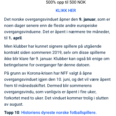
500% opp til 500 NOK
KLIKK HER
Det norske overgangsvinduet åpner den
9. januar
, som er
noen dager senere enn de fleste andre europeiske
overgangsvinduene. Det er åpent i nærmere tre måneder,
til
1. april
.
Men klubber har kunnet signere spillere på utgående
kontrakt siden sommeren 2019, selv om disse spillerne
ikke blir klare før 9. januar. Klubber kan også bli enige om
betingelsene for overganger før denne datoen.
På grunn av Korona-krisen har NFF valgt å åpne
overgangsvinduet igjen den 10. juni, og det vil være åpent
frem til månedsskiftet. Dermed blir sommerens
overgangsvindu, som vanligvis er åpent i fire uker,
forkortet med to uker. Det vinduet kommer trolig i slutten
av august.
Topp 10
:
Historiens dyreste norske fotballspillere.