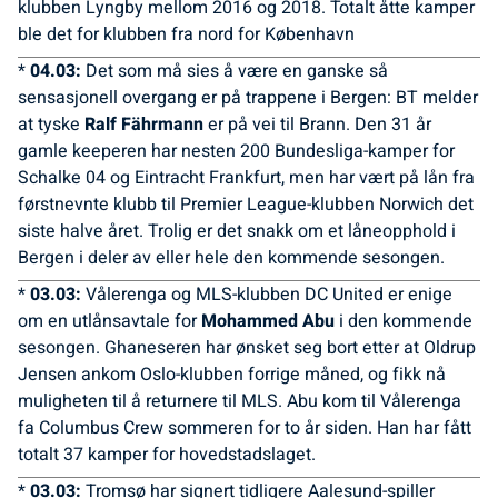
klubben Lyngby mellom 2016 og 2018. Totalt åtte kamper
ble det for klubben fra nord for København
*
04.03:
Det som må sies å være en ganske så
sensasjonell overgang er på trappene i Bergen: BT melder
at tyske
Ralf Fährmann
er på vei til Brann. Den 31 år
gamle keeperen har nesten 200 Bundesliga-kamper for
Schalke 04 og Eintracht Frankfurt, men har vært på lån fra
førstnevnte klubb til Premier League-klubben Norwich det
siste halve året. Trolig er det snakk om et låneopphold i
Bergen i deler av eller hele den kommende sesongen.
*
03.03:
Vålerenga og MLS-klubben DC United er enige
om en utlånsavtale for
Mohammed Abu
i den kommende
sesongen. Ghaneseren har ønsket seg bort etter at Oldrup
Jensen ankom Oslo-klubben forrige måned, og fikk nå
muligheten til å returnere til MLS. Abu kom til Vålerenga
fa Columbus Crew sommeren for to år siden. Han har fått
totalt 37 kamper for hovedstadslaget.
*
03.03:
Tromsø har signert tidligere Aalesund-spiller