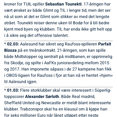
kroner for TUIL-spiller
Sebastian Tounekti
. 17-åringen har
vært ønsket av både Glimt og TIL i lengre tid, men det ser
nå ut som at det er Glimt som stikker av med det lengste
strået. Tounekti reiser denne uken til Bodø for å bli bedre
kjent med byen og klubben. TIL har enda ikke gitt helt opp
i å sikre seg det offensive talentet.
*
02.03:
Aalesund har sikret seg Raufoss-spilleren
Parfait
Bizoza
på en treårskontrakt. 21-åringen, som kan spille
både Midtstopper og sentralt på midtbanen, er opprinnelig
fra Skodje, og spilte i AaFKs junioravdeling mellom 2015
og 2017. Han imponerte såpass i de 27 kampene han fikk
i OBOS-ligaen for Raufoss i fjor at han nå er hentet «hjem»
til Aalesund igjen.
*
01.03:
Flere storklubber skal være interessert i Süperlig-
toppscorer
Alexander Sørloth
. Både Real madrid,
Sheffield United og Newcastle er meldt blant interesserte
klubber. Trabzonspor skal ha en klausul om å kjøpe han
for seks millioner Euro når lånet utløpet etter neste