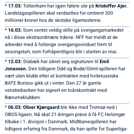
*
17.03:
Tottenham har igjen følere ute på
Kristoffer Ajer.
Landslagsspilleren skal verdsettes for omtrent 300
millioner kroner hos de skotske ligamesterne.
*
16.03:
Som ventet veldig stille på overgangsmarkedet
nå i disse ekstraordinære tidene. NFF har meldt at de
arbeider med å forlenge overgangsvinduet frem til
sesongstart, som forhåpentligvis blir i starten av mai.
*
12.03:
Stabæk har sikret seg signaturen til
Emil
Jonassen.
Den tidligere Odd og Bodø/Glimt-spilleren har
vært uten klubb etter at kontrakten med hviterussiske
BATE Borisov gikk ut i vinter. Den 27 år gamle
venstrebacken har signert en toårskontrakt med
Bærumsklubben.
*
06.03: Oliver Kjærgaard
ble ikke med Tromsø ned i
OBOS-ligaen. Nå skal 21-åringen prøve å få FC Helsingør
tilbake i 1. divisjon i Danmark. Midtbanespilleren har
tidligere erfaring fra Danmark, da han spilte for Superliga-