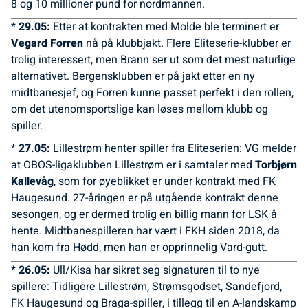
8 og 10 millioner pund for nordmannen.
*
29.05:
Etter at kontrakten med Molde ble terminert er
Vegard Forren
nå på klubbjakt. Flere Eliteserie-klubber er
trolig interessert, men Brann ser ut som det mest naturlige
alternativet. Bergensklubben er på jakt etter en ny
midtbanesjef, og Forren kunne passet perfekt i den rollen,
om det utenomsportslige kan løses mellom klubb og
spiller.
*
27.05:
Lillestrøm henter spiller fra Eliteserien: VG melder
at OBOS-ligaklubben Lillestrøm er i samtaler med
Torbjørn
Kallevåg
, som for øyeblikket er under kontrakt med FK
Haugesund. 27-åringen er på utgående kontrakt denne
sesongen, og er dermed trolig en billig mann for LSK å
hente. Midtbanespilleren har vært i FKH siden 2018, da
han kom fra Hødd, men han er opprinnelig Vard-gutt.
*
26.05:
Ull/Kisa har sikret seg signaturen til to nye
spillere: Tidligere Lillestrøm, Strømsgodset, Sandefjord,
FK Haugesund og Braga-spiller, i tillegg til en A-landskamp