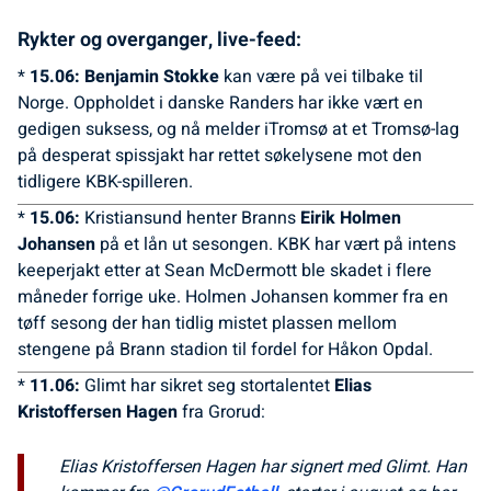
Rykter og overganger, live-feed:
*
15.06: Benjamin Stokke
kan være på vei tilbake til
Norge. Oppholdet i danske Randers har ikke vært en
gedigen suksess, og nå melder iTromsø at et Tromsø-lag
på desperat spissjakt har rettet søkelysene mot den
tidligere KBK-spilleren.
*
15.06:
Kristiansund henter Branns
Eirik Holmen
Johansen
på et lån ut sesongen. KBK har vært på intens
keeperjakt etter at Sean McDermott ble skadet i flere
måneder forrige uke. Holmen Johansen kommer fra en
tøff sesong der han tidlig mistet plassen mellom
stengene på Brann stadion til fordel for Håkon Opdal.
*
11.06:
Glimt har sikret seg stortalentet
Elias
Kristoffersen Hagen
fra Grorud:
Elias Kristoffersen Hagen har signert med Glimt. Han