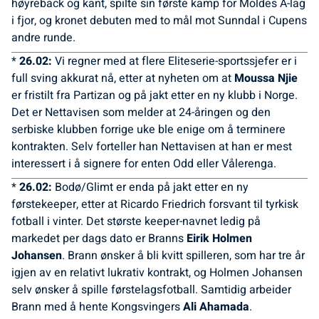
høyreback og kant, spilte sin første kamp for Moldes A-lag
i fjor, og kronet debuten med to mål mot Sunndal i Cupens
andre runde.
*
26.02:
Vi regner med at flere Eliteserie-sportssjefer er i
full sving akkurat nå, etter at nyheten om at
Moussa Njie
er fristilt fra Partizan og på jakt etter en ny klubb i Norge.
Det er Nettavisen som melder at 24-åringen og den
serbiske klubben forrige uke ble enige om å terminere
kontrakten. Selv forteller han Nettavisen at han er mest
interessert i å signere for enten Odd eller Vålerenga.
*
26.02:
Bodø/Glimt er enda på jakt etter en ny
førstekeeper, etter at Ricardo Friedrich forsvant til tyrkisk
fotball i vinter. Det største keeper-navnet ledig på
markedet per dags dato er Branns
Eirik Holmen
Johansen
. Brann ønsker å bli kvitt spilleren, som har tre år
igjen av en relativt lukrativ kontrakt, og Holmen Johansen
selv ønsker å spille førstelagsfotball. Samtidig arbeider
Brann med å hente Kongsvingers
Ali Ahamada
.