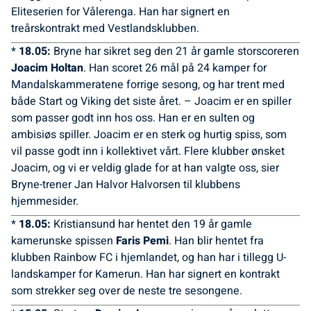
Eliteserien for Vålerenga. Han har signert en
treårskontrakt med Vestlandsklubben.
*
18.05:
Bryne har sikret seg den 21 år gamle storscoreren
Joacim Holtan
. Han scoret 26 mål på 24 kamper for
Mandalskammeratene forrige sesong, og har trent med
både Start og Viking det siste året. – Joacim er en spiller
som passer godt inn hos oss. Han er en sulten og
ambisiøs spiller. Joacim er en sterk og hurtig spiss, som
vil passe godt inn i kollektivet vårt. Flere klubber ønsket
Joacim, og vi er veldig glade for at han valgte oss, sier
Bryne-trener Jan Halvor Halvorsen til klubbens
hjemmesider.
*
18.05:
Kristiansund har hentet den 19 år gamle
kamerunske spissen
Faris Pemi
. Han blir hentet fra
klubben Rainbow FC i hjemlandet, og han har i tillegg U-
landskamper for Kamerun. Han har signert en kontrakt
som strekker seg over de neste tre sesongene.