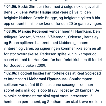
*
04.06:
Bodø/Glimt er i ferd med å selge nok en juvel til
Benelux.
Jens Petter Hauge
skal være på vei til den
belgiske klubben Cercle Brugge, og belgierne ryktes å bla
opp omtrent ti millioner kroner for den 20 år gamle vingen.
*
03.06: Marcus Pedersen
vender hjem til HamKam. Den
tidligere Godset-, Vitesse-, Vålerenga-, Odense-, Barnsley-
og Brann-spilleren har trent med klubben gjennom
vinteren og våren, og signeringen kommer ikke som en alt
for stor overraskelse. Pedersen spilte kun ni kamper og
scoret ett mål for HamKam før han forlot klubben til fordel
for Godset tilbake i 2009.
*
02.06:
Football Insider kan fortelle oss at Real Sociedad
er interessert i
Mohamed Elyounoussi
. Southampton-
spilleren var utlånt til Celtic denne sesongen, der han
scoret seks mål og la opp til syv i løpet av 20 kamper. De
skotske seriemesterne skal også være interessert i å
hente han permanent, og Southampton skal kreve mellom