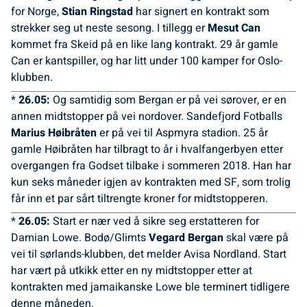
for Norge,
Stian Ringstad
har signert en kontrakt som
strekker seg ut neste sesong. I tillegg er
Mesut Can
kommet fra Skeid på en like lang kontrakt. 29 år gamle
Can er kantspiller, og har litt under 100 kamper for Oslo-
klubben.
*
26.05:
Og samtidig som Bergan er på vei sørover, er en
annen midtstopper på vei nordover. Sandefjord Fotballs
Marius Høibråten
er på vei til Aspmyra stadion. 25 år
gamle Høibråten har tilbragt to år i hvalfangerbyen etter
overgangen fra Godset tilbake i sommeren 2018. Han har
kun seks måneder igjen av kontrakten med SF, som trolig
får inn et par sårt tiltrengte kroner for midtstopperen.
*
26.05:
Start er nær ved å sikre seg erstatteren for
Damian Lowe. Bodø/Glimts
Vegard Bergan
skal være på
vei til sørlands-klubben, det melder Avisa Nordland. Start
har vært på utkikk etter en ny midtstopper etter at
kontrakten med jamaikanske Lowe ble terminert tidligere
denne måneden.