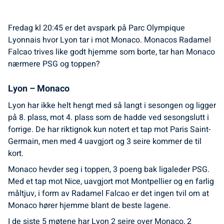
Fredag kl 20:45 er det avspark på Parc Olympique
Lyonnais hvor Lyon tar i mot Monaco. Monacos Radamel
Falcao trives like godt hjemme som borte, tar han Monaco
nærmere PSG og toppen?
Lyon – Monaco
Lyon har ikke helt hengt med så langt i sesongen og ligger
på 8. plass, mot 4. plass som de hadde ved sesongslutt i
forrige. De har riktignok kun notert et tap mot Paris Saint-
Germain, men med 4 uavgjort og 3 seire kommer de til
kort.
Monaco hevder seg i toppen, 3 poeng bak ligaleder PSG.
Med et tap mot Nice, uavgjort mot Montpellier og en farlig
måltjuv, i form av Radamel Falcao er det ingen tvil om at
Monaco hører hjemme blant de beste lagene.
I de siste 5 møtene har Lyon 2 seire over Monaco, 2