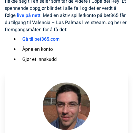
flakse seg til en seier som tar de videre i Copa del Rey. Et
spennende oppgjør blir det i alle fall og det er verdt å
følge
live på nett
. Med en aktiv spillerkonto på bet365 får
du tilgang til Valencia – Las Palmas live stream, og her er
fremgangsmåten for å få det:
Gå til bet365.com
Åpne en konto
Gjør et innskudd