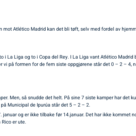
men mot Atlético Madrid kan det bli tøft, selv med fordel av hje
 to i La Liga og to i Copa del Rey. I La Liga vant Atlético Madr
i på formen for de fem siste oppgjørene står det 0 – 2 – 4, noe
per. Men, så snudde det helt. På sine 7 siste kamper har det kun b
å Municipal de Ipurúa står det 5 – 2 – 2.
7. januar og er ikke tilbake før 14.januar. Det har ikke kommet 
Rico er ute.