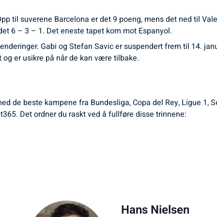
pp til suverene Barcelona er det 9 poeng, mens det ned til Valen
et 6 – 3 – 1. Det eneste tapet kom mot Espanyol.
penderinger. Gabi og Stefan Savic er suspendert frem til 14. ja
et og er usikre på når de kan være tilbake.
d de beste kampene fra Bundesliga, Copa del Rey, Ligue 1, Serie
t365. Det ordner du raskt ved å fullføre disse trinnene:
Hans Nielsen