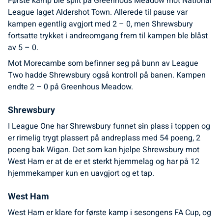
Første kamp ble spilt på Greenhous Meadow mot National
League laget Aldershot Town. Allerede til pause var
kampen egentlig avgjort med 2 – 0, men Shrewsbury
fortsatte trykket i andreomgang frem til kampen ble blåst
av 5 – 0.
Mot Morecambe som befinner seg på bunn av League
Two hadde Shrewsbury også kontroll på banen. Kampen
endte 2 – 0 på Greenhous Meadow.
Shrewsbury
I League One har Shrewsbury funnet sin plass i toppen og
er rimelig trygt plassert på andreplass med 54 poeng, 2
poeng bak Wigan. Det som kan hjelpe Shrewsbury mot
West Ham er at de er et sterkt hjemmelag og har på 12
hjemmekamper kun en uavgjort og et tap.
West Ham
West Ham er klare for første kamp i sesongens FA Cup, og