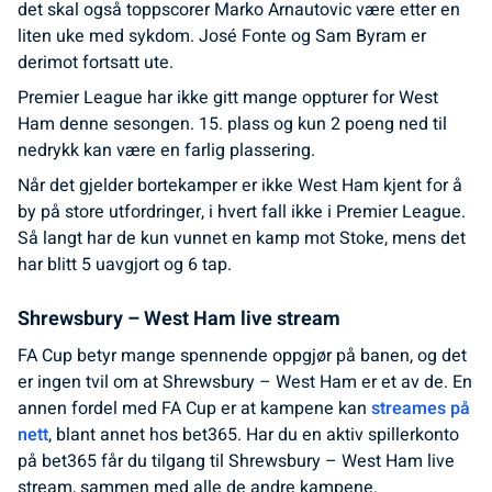
det skal også toppscorer Marko Arnautovic være etter en
liten uke med sykdom. José Fonte og Sam Byram er
derimot fortsatt ute.
Premier League har ikke gitt mange oppturer for West
Ham denne sesongen. 15. plass og kun 2 poeng ned til
nedrykk kan være en farlig plassering.
Når det gjelder bortekamper er ikke West Ham kjent for å
by på store utfordringer, i hvert fall ikke i Premier League.
Så langt har de kun vunnet en kamp mot Stoke, mens det
har blitt 5 uavgjort og 6 tap.
Shrewsbury – West Ham live stream
FA Cup betyr mange spennende oppgjør på banen, og det
er ingen tvil om at Shrewsbury – West Ham er et av de. En
annen fordel med FA Cup er at kampene kan
streames på
nett
, blant annet hos bet365. Har du en aktiv spillerkonto
på bet365 får du tilgang til Shrewsbury – West Ham live
stream, sammen med alle de andre kampene.