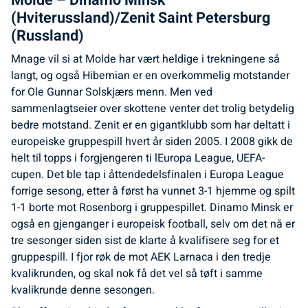
Molde – Dinamo Minsk
(Hviterussland)/Zenit Saint Petersburg
(Russland)
Mnage vil si at Molde har vært heldige i trekningene så
langt, og også Hibernian er en overkommelig motstander
for Ole Gunnar Solskjærs menn. Men ved
sammenlagtseier over skottene venter det trolig betydelig
bedre motstand. Zenit er en gigantklubb som har deltatt i
europeiske gruppespill hvert år siden 2005. I 2008 gikk de
helt til topps i forgjengeren ti lEuropa League, UEFA-
cupen. Det ble tap i åttendedelsfinalen i Europa League
forrige sesong, etter å først ha vunnet 3-1 hjemme og spilt
1-1 borte mot Rosenborg i gruppespillet. Dinamo Minsk er
også en gjenganger i europeisk football, selv om det nå er
tre sesonger siden sist de klarte å kvalifisere seg for et
gruppespill. I fjor røk de mot AEK Larnaca i den tredje
kvalikrunden, og skal nok få det vel så tøft i samme
kvalikrunde denne sesongen.