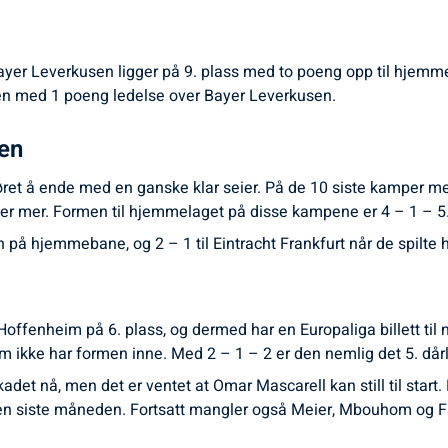
 Bayer Leverkusen ligger på 9. plass med to poeng opp til hje
ngen med 1 poeng ledelse over Bayer Leverkusen.
sen
pgjøret å ende med en ganske klar seier. På de 10 siste kamper 
ler mer. Formen til hjemmelaget på disse kampene er 4 – 1 – 5
n på hjemmebane, og 2 – 1 til Eintracht Frankfurt når de spilte
ffenheim på 6. plass, og dermed har en Europaliga billett til ne
 som ikke har formen inne. Med 2 – 1 – 2 er den nemlig det 5. 
skadet nå, men det er ventet at Omar Mascarell kan still til start
den siste måneden. Fortsatt mangler også Meier, Mbouhom og 