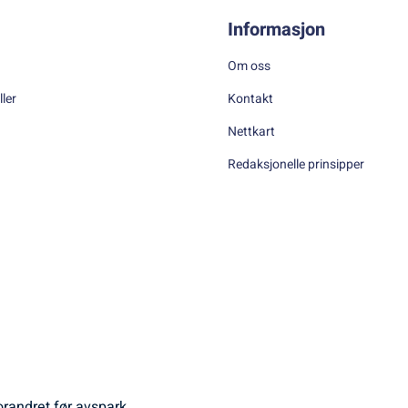
Informasjon
Om oss
ller
Kontakt
Nettkart
Redaksjonelle prinsipper
orandret før avspark.