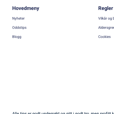
Hovedmeny
Regler 
Nyheter
Vilkår og 
Oddstips
Aldersgre
Blogg
Cookies
Alle tips er godt undersøkt og gitt i godt tro, men profit