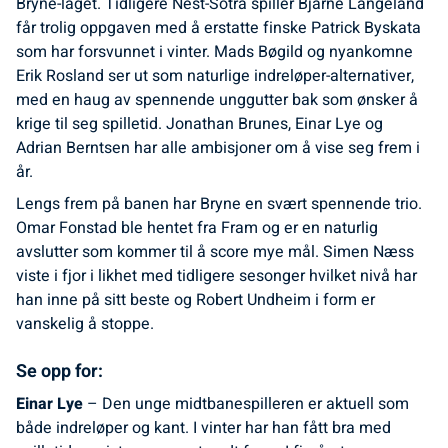
Bryne-laget. Tidligere Nest-Sotra spiller Bjarne Langeland
får trolig oppgaven med å erstatte finske Patrick Byskata
som har forsvunnet i vinter. Mads Bøgild og nyankomne
Erik Rosland ser ut som naturlige indreløper-alternativer,
med en haug av spennende unggutter bak som ønsker å
krige til seg spilletid. Jonathan Brunes, Einar Lye og
Adrian Berntsen har alle ambisjoner om å vise seg frem i
år.
Lengs frem på banen har Bryne en svært spennende trio.
Omar Fonstad ble hentet fra Fram og er en naturlig
avslutter som kommer til å score mye mål. Simen Næss
viste i fjor i likhet med tidligere sesonger hvilket nivå har
han inne på sitt beste og Robert Undheim i form er
vanskelig å stoppe.
Se opp for:
Einar Lye
– Den unge midtbanespilleren er aktuell som
både indreløper og kant. I vinter har han fått bra med