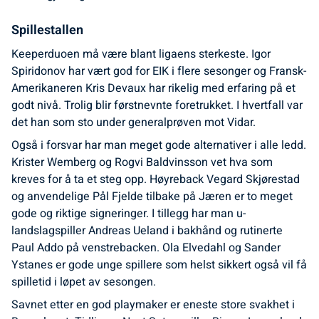
Spillestallen
Keeperduoen må være blant ligaens sterkeste. Igor
Spiridonov har vært god for EIK i flere sesonger og Fransk-
Amerikaneren Kris Devaux har rikelig med erfaring på et
godt nivå. Trolig blir førstnevnte foretrukket. I hvertfall var
det han som sto under generalprøven mot Vidar.
Også i forsvar har man meget gode alternativer i alle ledd.
Krister Wemberg og Rogvi Baldvinsson vet hva som
kreves for å ta et steg opp. Høyreback Vegard Skjørestad
og anvendelige Pål Fjelde tilbake på Jæren er to meget
gode og riktige signeringer. I tillegg har man u-
landslagspiller Andreas Ueland i bakhånd og rutinerte
Paul Addo på venstrebacken. Ola Elvedahl og Sander
Ystanes er gode unge spillere som helst sikkert også vil få
spilletid i løpet av sesongen.
Savnet etter en god playmaker er eneste store svakhet i