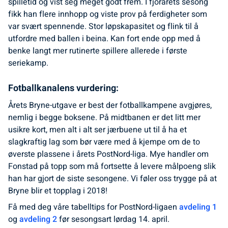
spilletid og vist seg meget godt frem. I fjorårets sesong
fikk han flere innhopp og viste prov på ferdigheter som
var svært spennende. Stor løpskapasitet og flink til å
utfordre med ballen i beina. Kan fort ende opp med å
benke langt mer rutinerte spillere allerede i første
seriekamp.
Fotballkanalens vurdering:
Årets Bryne-utgave er best der fotballkampene avgjøres,
nemlig i begge boksene. På midtbanen er det litt mer
usikre kort, men alt i alt ser jærbuene ut til å ha et
slagkraftig lag som bør være med å kjempe om de to
øverste plassene i årets PostNord-liga. Mye handler om
Fonstad på topp som må fortsette å levere målpoeng slik
han har gjort de siste sesongene. Vi føler oss trygge på at
Bryne blir et topplag i 2018!
Få med deg våre tabelltips for PostNord-ligaen
avdeling 1
og
avdeling 2
før sesongsart lørdag 14. april.