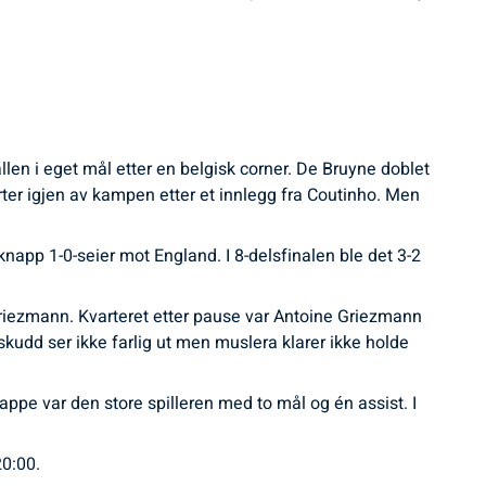
allen i eget mål etter en belgisk corner. De Bruyne doblet
er igjen av kampen etter et innlegg fra Coutinho. Men
napp 1-0-seier mot England. I 8-delsfinalen ble det 3-2
riezmann. Kvarteret etter pause var Antoine Griezmann
kudd ser ikke farlig ut men muslera klarer ikke holde
pe var den store spilleren med to mål og én assist. I
20:00.