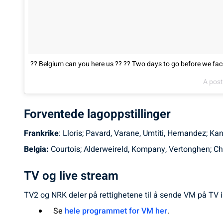
?? Belgium can you here us ?? ?? Two days to go before we
A pos
Forventede lagoppstillinger
Frankrike
: Lloris; Pavard, Varane, Umtiti, Hernandez; K
Belgia:
Courtois; Alderweireld, Kompany, Vertonghen; Chad
TV og live stream
TV2 og NRK deler på rettighetene til å sende VM på TV
Se
hele programmet for VM her
.