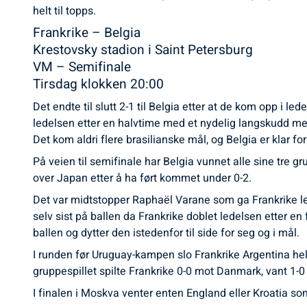
helt til topps.
Frankrike – Belgia
Krestovsky stadion i Saint Petersburg
VM – Semifinale
Tirsdag klokken 20:00
Det endte til slutt 2-1 til Belgia etter at de kom opp i l
ledelsen etter en halvtime med et nydelig langskudd me
Det kom aldri flere brasilianske mål, og Belgia er klar fo
På veien til semifinale har Belgia vunnet alle sine tre 
over Japan etter å ha ført kommet under 0-2.
Det var midtstopper Raphaël Varane som ga Frankrike le
selv sist på ballen da Frankrike doblet ledelsen etter e
ballen og dytter den istedenfor til side for seg og i mål.
I runden før Uruguay-kampen slo Frankrike Argentina he
gruppespillet spilte Frankrike 0-0 mot Danmark, vant 1-0 
I finalen i Moskva venter enten England eller Kroatia som