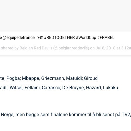
 face @equipedefrance ! ?⚽️ #REDTOGETHER #WorldCup #FRABEL
t shared by
Belgian Red Devils
(@belgianreddevils) on
Jul 8, 2018 at 3:1
ante, Pogba; Mbappe, Griezmann, Matuidi; Giroud
li, Witsel, Fellaini, Carrasco; De Bruyne, Hazard, Lukaku
 i Norge, men begge semifinalene kommer til å bli sendt på TV