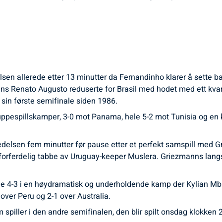
edelsen allerede etter 13 minutter da Fernandinho klarer å sette b
ns Renato Augusto reduserte for Brasil med hodet med ett kvart
r sin første semifinale siden 1986.
gruppespillskamper, 3-0 mot Panama, hele 5-2 mot Tunisia og en k
delsen fem minutter før pause etter et perfekt samspill med G
n forferdelig tabbe av Uruguay-keeper Muslera. Griezmanns langs
le 4-3 i en høydramatisk og underholdende kamp der Kylian Mbap
over Peru og 2-1 over Australia.
 spiller i den andre semifinalen, den blir spilt onsdag klokken 