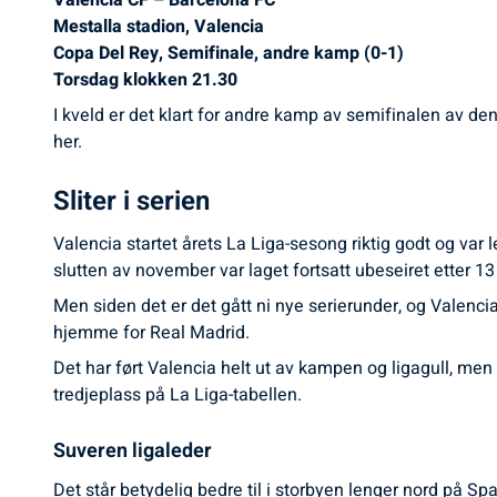
Valencia CF – Barcelona FC
Mestalla stadion, Valencia
Copa Del Rey, Semifinale, andre kamp (0-1)
Torsdag klokken 21.30
I kveld er det klart for andre kamp av semifinalen av d
her.
Sliter i serien
Valencia startet årets La Liga-sesong riktig godt og var 
slutten av november var laget fortsatt ubeseiret etter 13
Men siden det er det gått ni nye serierunder, og Valencia 
hjemme for Real Madrid.
Det har ført Valencia helt ut av kampen og ligagull, men t
tredjeplass på La Liga-tabellen.
Suveren ligaleder
Det står betydelig bedre til i storbyen lenger nord på Sp