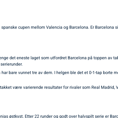
en spanske cupen mellom Valencia og Barcelona. Er Barcelona sit
lenge det eneste laget som utfordret Barcelona på toppen av tabe
 serierunder.
har bare vunnet tre av dem. I helgen ble det et 0-1-tap borte mot
akket være varierende resultater for rivaler som Real Madrid, Vil
anias østkyst. Etter 22 runder og godt over halvspilt serie er Ba