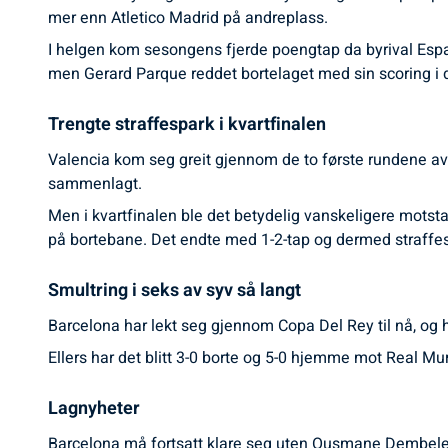
mer enn Atletico Madrid på andreplass.
I helgen kom sesongens fjerde poengtap da byrival Espa
men Gerard Parque reddet bortelaget med sin scoring i d
Trengte straffespark i kvartfinalen
Valencia kom seg greit gjennom de to første rundene av
sammenlagt.
Men i kvartfinalen ble det betydelig vanskeligere motst
på bortebane. Det endte med 1-2-tap og dermed straffe
Smultring i seks av syv så langt
Barcelona har lekt seg gjennom Copa Del Rey til nå, og 
Ellers har det blitt 3-0 borte og 5-0 hjemme mot Real M
Lagnyheter
Barcelona må fortsatt klare seg uten Ousmane Dembele