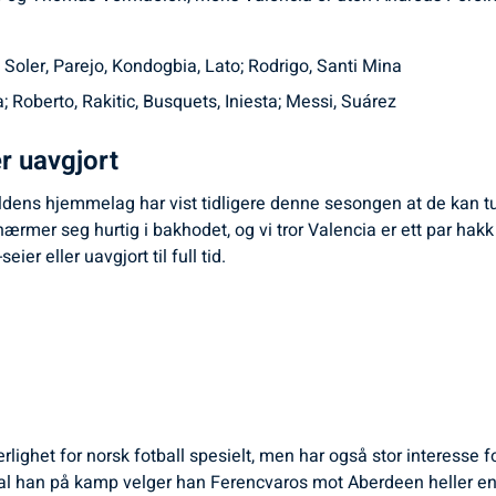
 Soler, Parejo, Kondogbia, Lato; Rodrigo, Santi Mina
a; Roberto, Rakitic, Busquets, Iniesta; Messi, Suárez
er uavgjort
veldens hjemmelag har vist tidligere denne sesongen at de kan 
 seg hurtig i bakhodet, og vi tror Valencia er ett par hakk me
ier eller uavgjort til full tid.
ærlighet for norsk fotball spesielt, men har også stor interesse 
l han på kamp velger han Ferencvaros mot Aberdeen heller en