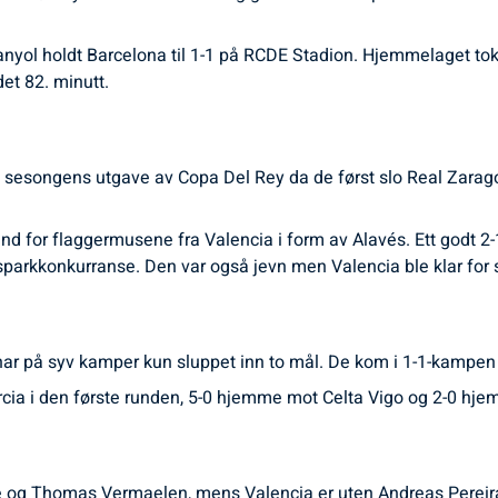
nyol holdt Barcelona til 1-1 på RCDE Stadion. Hjemmelaget tok
et 82. minutt.
 sesongens utgave av Copa Del Rey da de først slo Real Zarago
and for flaggermusene fra Valencia i form av Alavés. Ett godt
sparkkonkurranse. Den var også jevn men Valencia ble klar for
har på syv kamper kun sluppet inn to mål. De kom i 1-1-kampen 
urcia i den første runden, 5-0 hjemme mot Celta Vigo og 2-0 h
 og Thomas Vermaelen, mens Valencia er uten Andreas Pereira