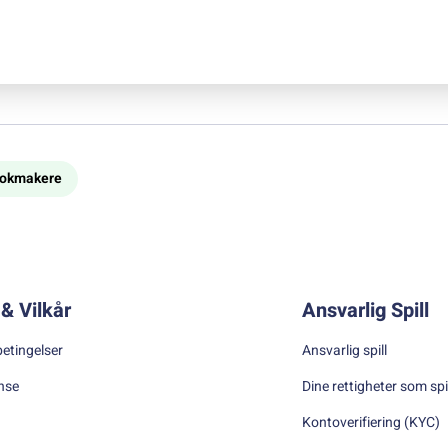
bookmakere
& Vilkår
Ansvarlig Spill
betingelser
Ansvarlig spill
nse
Dine rettigheter som spi
Kontoverifiering (KYC)