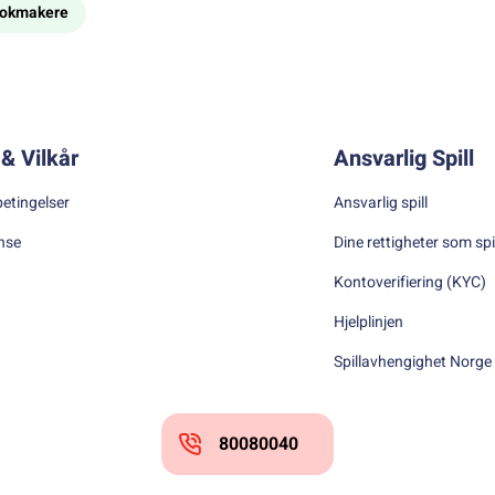
bookmakere
& Vilkår
Ansvarlig Spill
betingelser
Ansvarlig spill
nse
Dine rettigheter som spi
Kontoverifiering (KYC)
Hjelplinjen
Spillavhengighet Norge
80080040