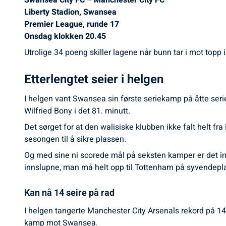
Swansea City FC – Manchester City FC
Liberty Stadion, Swansea
Premier League, runde 17
Onsdag klokken 20.45
Utrolige 34 poeng skiller lagene når bunn tar i mot topp
Etterlengtet seier i helgen
I helgen vant Swansea sin første seriekamp på åtte ser
Wilfried Bony i det 81. minutt.
Det sørget for at den walisiske klubben ikke falt helt fr
sesongen til å sikre plassen.
Og med sine ni scorede mål på seksten kamper er det ing
innslupne, man må helt opp til Tottenham på syvendeplass
Kan nå 14 seire på rad
I helgen tangerte Manchester City Arsenals rekord på 14
kamp mot Swansea.