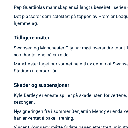
Pep Guardiolas mannskap er så langt ubeseiret i serien 
Det plasserer dem soleklart på toppen av Premier Leag
hjemmelag.
Tidligere møter
Swansea og Manchester City har møtt hverandre totalt 13
som har tallene på sin side.
Manchester-laget har vunnet hele ti av dem mot Swanseas 
Stadium i februar i år.
Skader og suspensjoner
Kyle Bartley er eneste spiller på skadelisten for vertene
sesongen.
Nysigneringen fra i sommer Benjamin Mendy er enda ventet
han er ventet tilbake i trening.
Vincent Kompany måtte forlate banen etter tretti minutte