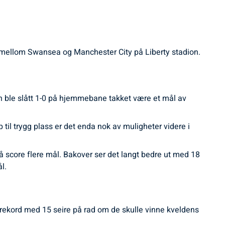
pen mellom Swansea og Manchester City på Liberty stadion.
h ble slått 1-0 på hjemmebane takket være et mål av
til trygg plass er det enda nok av muligheter videre i
å score flere mål. Bakover ser det langt bedre ut med 18
l.
y rekord med 15 seire på rad om de skulle vinne kveldens