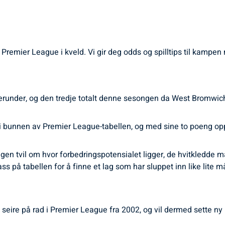
 i Premier League i kveld. Vi gir deg odds og spilltips til kam
ierunder, og den tredje totalt denne sesongen da West Bromwic
a i bunnen av Premier League-tabellen, og med sine to poeng opp 
en tvil om hvor forbedringspotensialet ligger, de hvitkledde m
 på tabellen for å finne et lag som har sluppet inn like lite må
 seire på rad i Premier League fra 2002, og vil dermed sette n