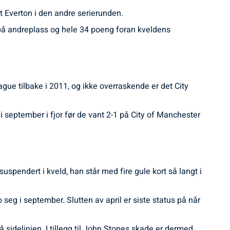
t Everton i den andre serierunden.
på andreplass og hele 34 poeng foran kveldens
ue tilbake i 2011, og ikke overraskende er det City
i september i fjor før de vant 2-1 på City of Manchester
uspendert i kveld, han står med fire gule kort så langt i
eg i september. Slutten av april er siste status på når
sidelinjen. I tillegg til John Stones skade er dermed