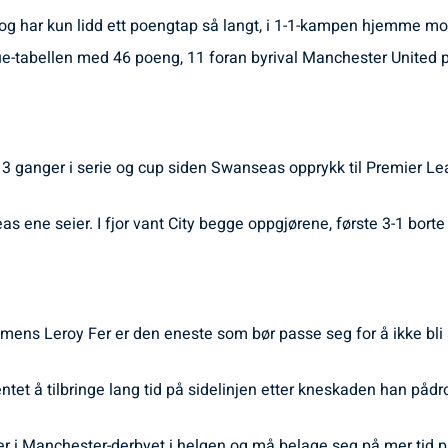
og har kun lidd ett poengtap så langt, i 1-1-kampen hjemme mo
ue-tabellen med 46 poeng, 11 foran byrival Manchester United 
 ganger i serie og cup siden Swanseas opprykk til Premier Leag
ene seier. I fjor vant City begge oppgjørene, første 3-1 borte 
, mens Leroy Fer er den eneste som bør passe seg for å ikke bli s
 å tilbringe lang tid på sidelinjen etter kneskaden han pådro s
r i Manchester-derbyet i helgen og må belage seg på mer tid på 