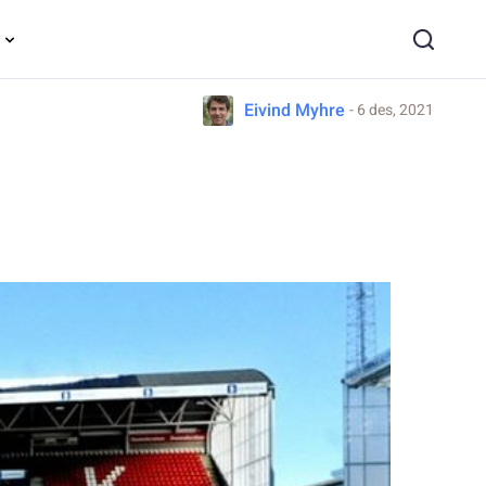
Eivind Myhre
- 6 des, 2021