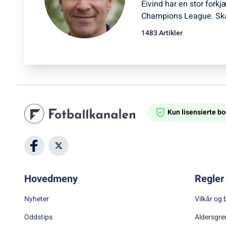
Eivind har en stor forkj
Champions League. Ska
1483 Artikler
Kun lisensierte 
Hovedmeny
Regler 
Nyheter
Vilkår og 
Oddstips
Aldersgre