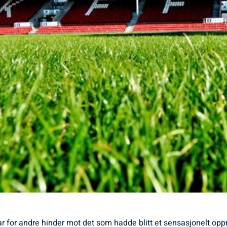
for andre hinder mot det som hadde blitt et sensasjonelt oppry