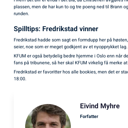
Hvem det blir er enda i det blå, da Eliteserien avgjøres
plassen, men de har kun to og tre poeng ned til Brann
runden.
Spilltips: Fredrikstad vinner
Fredrikstad hadde som sagt en formdupp her på høsten
seier, noe som er meget godkjent av et nyopprykket lag.
KFUM er også betydelig bedre hjemme i Oslo enn når de er
fans på tribunene, så her skal KFUM virkelig få merke at 
Fredrikstad er favoritter hos alle bookies, men det er s
18:00.
Eivind Myhre
Forfatter