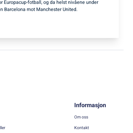
for Europacup-fotball, og da helst nivåene under
n Barcelona mot Manchester United.
Informasjon
Om oss
ller
Kontakt