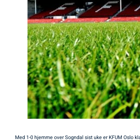
Med 1-0 hjemme over Sogndal sist uke er KFUM Oslo klar 