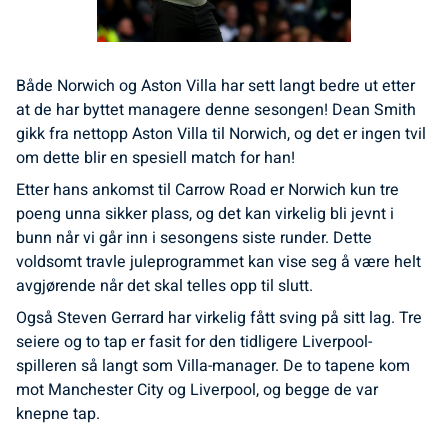
Både Norwich og Aston Villa har sett langt bedre ut etter
at de har byttet managere denne sesongen! Dean Smith
gikk fra nettopp Aston Villa til Norwich, og det er ingen tvil
om dette blir en spesiell match for han!
Etter hans ankomst til Carrow Road er Norwich kun tre
poeng unna sikker plass, og det kan virkelig bli jevnt i
bunn når vi går inn i sesongens siste runder. Dette
voldsomt travle juleprogrammet kan vise seg å være helt
avgjørende når det skal telles opp til slutt.
Også Steven Gerrard har virkelig fått sving på sitt lag. Tre
seiere og to tap er fasit for den tidligere Liverpool-
spilleren så langt som Villa-manager. De to tapene kom
mot Manchester City og Liverpool, og begge de var
knepne tap.