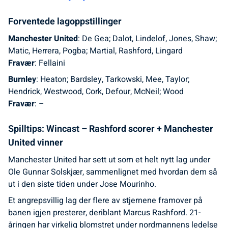
Forventede lagoppstillinger
Manchester United
: De Gea; Dalot, Lindelof, Jones, Shaw;
Matic, Herrera, Pogba; Martial, Rashford, Lingard
Fravær
: Fellaini
Burnley
: Heaton; Bardsley, Tarkowski, Mee, Taylor;
Hendrick, Westwood, Cork, Defour, McNeil; Wood
Fravær
: –
Spilltips: Wincast – Rashford scorer + Manchester
United vinner
Manchester United har sett ut som et helt nytt lag under
Ole Gunnar Solskjær, sammenlignet med hvordan dem så
ut i den siste tiden under Jose Mourinho.
Et angrepsvillig lag der flere av stjernene framover på
banen igjen presterer, deriblant Marcus Rashford. 21-
åringen har virkelig blomstret under nordmannens ledelse