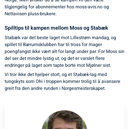
Norge. Men ønsker du å se kampen vil den være
tilgjengelig for abonnementer hos moss-avis.no og
Nettavisen pluss-brukere.
Spilltips til kampen mellom Moss og Stabæk
Stabæk var det beste laget mot Lillestrøm mandag, og
spillet til Bærumsklubben har til tross for mager
poengfangst ikke vært alt for langt under par. For Moss sin
del ser det mindre lystig ut, og det er varslet flere
endringer på laget som tapte borte mot Mjølner sist.
Vi tror ikke det hjelper stort, og et Stabæk-lag med
tungskyts som Ohi i troppen kommer trolig til å avansere
greit fra den andre runden i Norgesmesterskapet.