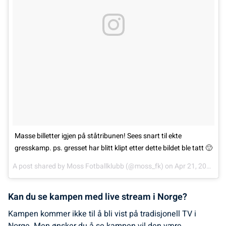
Masse billetter igjen på ståtribunen! Sees snart til ekte
gresskamp. ps. gresset har blitt klipt etter dette bildet ble tatt 🙂
A post shared by
Moss Fotballklubb
(@moss_fk) on
Apr 21, 2018 at 4:15am PDT
Kan du se kampen med live stream i Norge?
Kampen kommer ikke til å bli vist på tradisjonell TV i