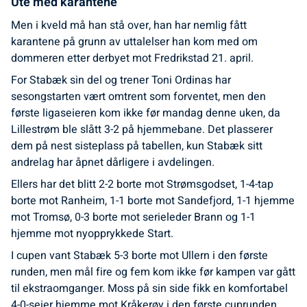
Ute med karantene
Men i kveld må han stå over, han har nemlig fått
karantene på grunn av uttalelser han kom med om
dommeren etter derbyet mot Fredrikstad 21. april.
For Stabæk sin del og trener Toni Ordinas har
sesongstarten vært omtrent som forventet, men den
første ligaseieren kom ikke før mandag denne uken, da
Lillestrøm ble slått 3-2 på hjemmebane. Det plasserer
dem på nest sisteplass på tabellen, kun Stabæk sitt
andrelag har åpnet dårligere i avdelingen.
Ellers har det blitt 2-2 borte mot Strømsgodset, 1-4-tap
borte mot Ranheim, 1-1 borte mot Sandefjord, 1-1 hjemme
mot Tromsø, 0-3 borte mot serieleder Brann og 1-1
hjemme mot nyopprykkede Start.
I cupen vant Stabæk 5-3 borte mot Ullern i den første
runden, men mål fire og fem kom ikke før kampen var gått
til ekstraomganger. Moss på sin side fikk en komfortabel
4-0-seier hjemme mot Kråkerøy i den første cuprunden.