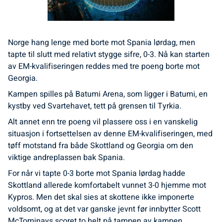
Norge hang lenge med borte mot Spania lørdag, men
tapte til slutt med relativt stygge sifre, 0-3. Nå kan starten
av EM-kvalifiseringen reddes med tre poeng borte mot
Georgia.
Kampen spilles på Batumi Arena, som ligger i Batumi, en
kystby ved Svartehavet, tett på grensen til Tyrkia.
Alt annet enn tre poeng vil plassere oss i en vanskelig
situasjon i fortsettelsen av denne EM-kvalifiseringen, med
tøff motstand fra både Skottland og Georgia om den
viktige andreplassen bak Spania.
For når vi tapte 0-3 borte mot Spania lørdag hadde
Skottland allerede komfortabelt vunnet 3-0 hjemme mot
Kypros. Men det skal sies at skottene ikke imponerte
voldsomt, og at det var ganske jevnt før innbytter Scott
McTominays scoret to helt på tampen av kampen.