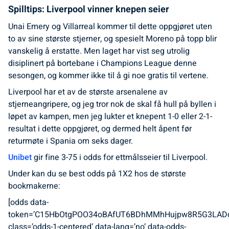
Spilltips: Liverpool vinner knepen seier
Unai Emery og Villarreal kommer til dette oppgjøret uten
to av sine største stjerner, og spesielt Moreno på topp blir
vanskelig å erstatte. Men laget har vist seg utrolig
disiplinert på bortebane i Champions League denne
sesongen, og kommer ikke til å gi noe gratis til vertene.
Liverpool har et av de største arsenalene av
stjerneangripere, og jeg tror nok de skal få hull på byllen i
løpet av kampen, men jeg lukter et knepent 1-0 eller 2-1-
resultat i dette oppgjøret, og dermed helt åpent før
returmøte i Spania om seks dager.
Unibet
gir fine 3-75 i odds for ettmålsseier til Liverpool.
Under kan du se best odds på 1X2 hos de største
bookmakerne:
[odds data-
token=’C15HbOtgPOO34oBAfUT6BDhMMhHujpw8R5G3LADd
class=’odds-1-centered’ data-lang=’no’ data-odds-