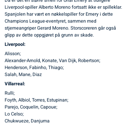
Da er det en større smell for Unai Emery at tidligere
Liverpool-spiller Alberto Moreno fortsatt ikke er spilleklar.
Spanjolen har vært en nøkkelspiller for Emery i dette
Champions League-eventyret, sammen med
stjerneangriper Gerard Moreno. Storscoreren går også
glipp av dette oppgjøret på grunn av skade.
Liverpool:
Alisson;
Alexander-Arnold, Konate, Van Dijk, Robertson;
Henderson, Fabinho, Thiago;
Salah, Mane, Diaz
Villarreal:
Rulli;
Foyth, Albiol, Torres, Estupinan;
Parejo, Coquelin, Capoue;
Lo Celso;
Chukwueze, Danjuma