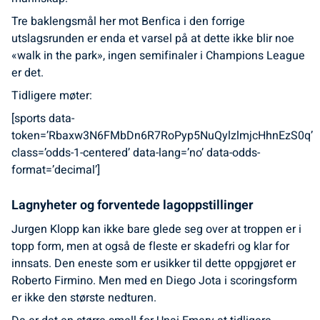
Tre baklengsmål her mot Benfica i den forrige
utslagsrunden er enda et varsel på at dette ikke blir noe
«walk in the park», ingen semifinaler i Champions League
er det.
Tidligere møter:
[sports data-
token=’Rbaxw3N6FMbDn6R7RoPyp5NuQylzlmjcHhnEzS0q’
class=’odds-1-centered’ data-lang=’no’ data-odds-
format=’decimal’]
Lagnyheter og forventede lagoppstillinger
Jurgen Klopp kan ikke bare glede seg over at troppen er i
topp form, men at også de fleste er skadefri og klar for
innsats. Den eneste som er usikker til dette oppgjøret er
Roberto Firmino. Men med en Diego Jota i scoringsform
er ikke den største nedturen.