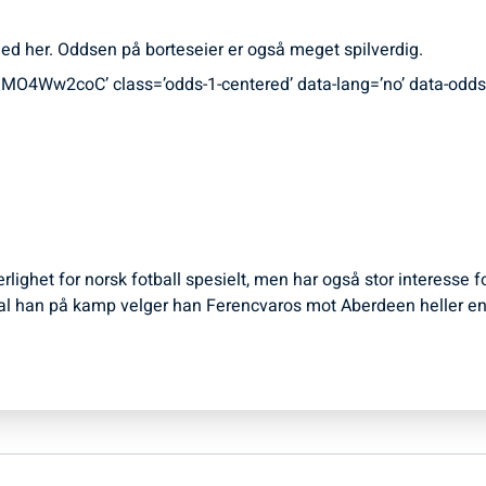
p med her. Oddsen på borteseier er også meget spilverdig.
4Ww2coC’ class=’odds-1-centered’ data-lang=’no’ data-odds-
ærlighet for norsk fotball spesielt, men har også stor interesse 
l han på kamp velger han Ferencvaros mot Aberdeen heller en