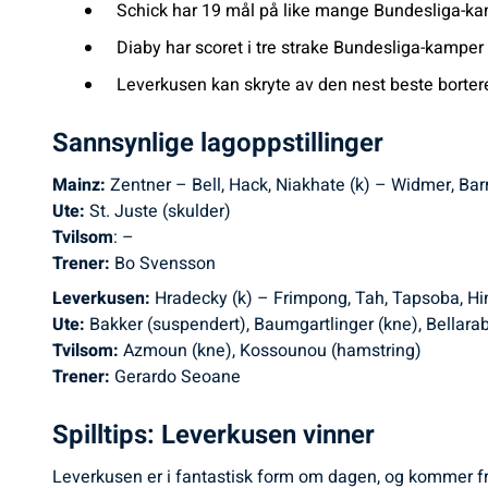
Schick har 19 mål på like mange Bundesliga-kam
Diaby har scoret i tre strake Bundesliga-kamper
Leverkusen kan skryte av den nest beste borte
Sannsynlige lagoppstillinger
Mainz:
Zentner – Bell, Hack, Niakhate (k) – Widmer, Barr
Ute:
St. Juste (skulder)
Tvilsom
: –
Trener:
Bo Svensson
Leverkusen:
Hradecky (k) – Frimpong, Tah, Tapsoba, Hin
Ute:
Bakker (suspendert), Baumgartlinger (kne), Bellarab
Tvilsom:
Azmoun (kne), Kossounou (hamstring)
Trener:
Gerardo Seoane
Spilltips: Leverkusen vinner
Leverkusen er i fantastisk form om dagen, og kommer fra