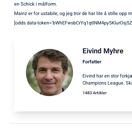
en Schick i målform.
Mainz er for ustabile, og jeg tror de har lite å stille op
[odds data-token=’bWhEFwsbCrYq1qtlNM4py5KlurOsj5ZMO
Eivind Myhre
Forfatter
Eivind har en stor forkj
Champions League. Ska
1483 Artikler