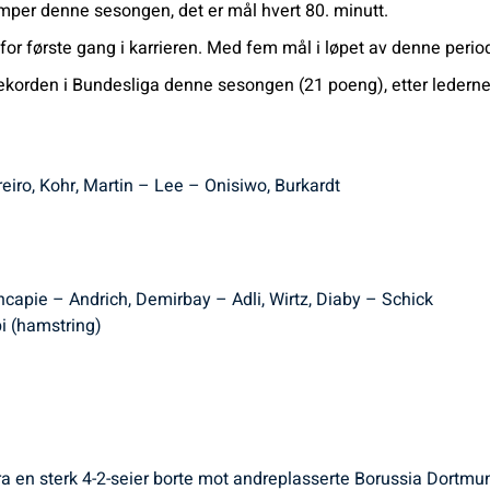
per denne sesongen, det er mål hvert 80. minutt.
 for første gang i karrieren. Med fem mål i løpet av denne per
rekorden i Bundesliga denne sesongen (21 poeng), etter leder
eiro, Kohr, Martin – Lee – Onisiwo, Burkardt
capie – Andrich, Demirbay – Adli, Wirtz, Diaby – Schick
i (hamstring)
 en sterk 4-2-seier borte mot andreplasserte Borussia Dortmund