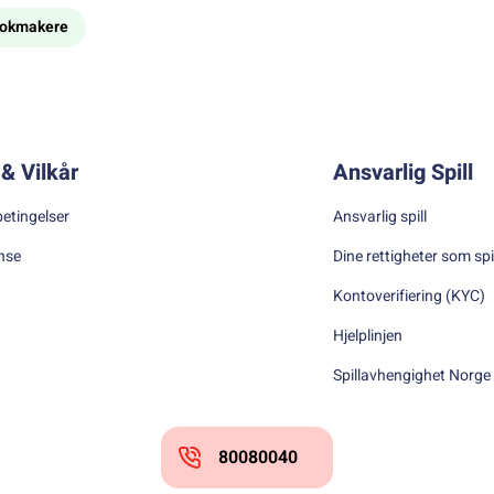
bookmakere
& Vilkår
Ansvarlig Spill
betingelser
Ansvarlig spill
nse
Dine rettigheter som spi
Kontoverifiering (KYC)
Hjelplinjen
Spillavhengighet Norge
80080040