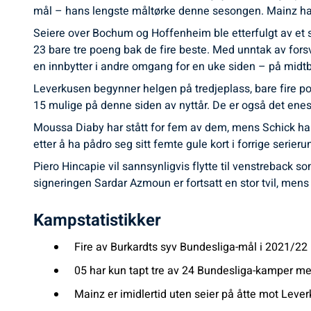
mål – hans lengste måltørke denne sesongen. Mainz har væ
Seiere over Bochum og Hoffenheim ble etterfulgt av et s
23 bare tre poeng bak de fire beste. Med unntak av forsv
en innbytter i andre omgang for en uke siden – på midt
Leverkusen begynner helgen på tredjeplass, bare fire p
15 mulige på denne siden av nyttår. De er også det ene
Moussa Diaby har stått for fem av dem, mens Schick har
etter å ha pådro seg sitt femte gule kort i forrige serieru
Piero Hincapie vil sannsynligvis flytte til venstreba
signeringen Sardar Azmoun er fortsatt en stor tvil, mens K
Kampstatistikker
Fire av Burkardts syv Bundesliga-mål i 2021/22 h
05 har kun tapt tre av 24 Bundesliga-kamper med
Mainz er imidlertid uten seier på åtte mot Leverk