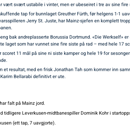
rt svært ustabile i vinter, men er ubeseiret i tre av sine fire 
kuffende tap for bunnlaget Greuther Fürth, før helgens 1-1 uavg
arsspilleren Jerry St. Juste, har Mainz-sjefen en komplett trop
banen.
oeng bak andreplasserte Borussia Dortmund. «Die Werkself» er 
ste laget som har vunnet sine fire siste på rad – med hele 17 
 scoret 11 mål på sine ni siste kamper og hele 19 for sesonge
nde.
ck som et resultat, med en frisk Jonathan Tah som kommer inn
arim Bellarabi definitivt er ute.
ar falt på Mainz jord.
 tidligere Leverkusen-midtbanespiller Dominik Kohr i startopps
usen (ett tap, 7 uavgjorte).