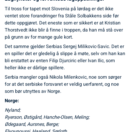
Til tross for tapet mot Slovenia på lørdag er det ikke
ventet store forandringer fra Ståle Solbakkens side før
dette oppgjøret. Det eneste som er sikkert er at Kristian
Thorstvedt ikke blir å finne i troppen, da han må stå over
på grunn av for mange gule kort.
Det samme gjelder Serbias Sergej Milikovic-Savic. Det er
en spiller det er gledelig å slippe å møte, selv om han kan
bli erstattet av enten Filip Djurciric eller Ivan Ilic, som
heller ikke er dårlige spillere.
Serbia mangler også Nikola Milenkovic, noe som sørger
for at det serbiske forsvaret er veldig uerfarent, og noe
som bør utnyttes av Norge.
Norge:
Nyland;
Ryerson, Østigård, Hanche-Olsen, Meling;
Ødegaard, Aursnes, Berge;
Elyounoussi, Haaland, Sørloth