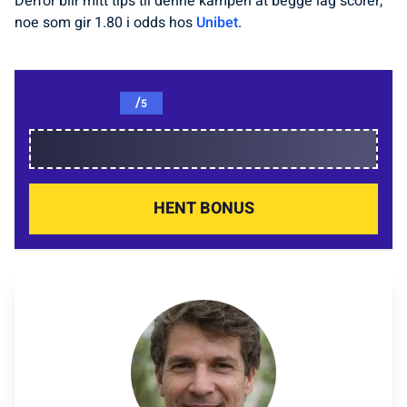
Derfor blir mitt tips til denne kampen at begge lag scorer,
noe som gir 1.80 i odds hos
Unibet
.
/
5
HENT BONUS