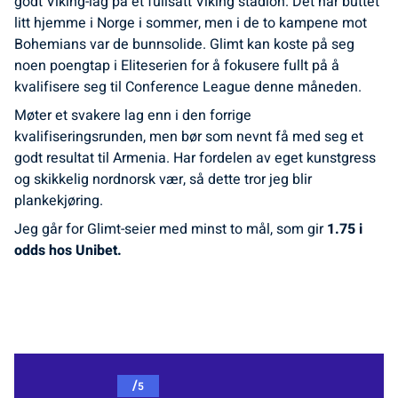
godt Viking-lag på et fullsatt Viking stadion. Det har buttet
litt hjemme i Norge i sommer, men i de to kampene mot
Bohemians var de bunnsolide. Glimt kan koste på seg
noen poengtap i Eliteserien for å fokusere fullt på å
kvalifisere seg til Conference League denne måneden.
Møter et svakere lag enn i den forrige
kvalifiseringsrunden, men bør som nevnt få med seg et
godt resultat til Armenia. Har fordelen av eget kunstgress
og skikkelig nordnorsk vær, så dette tror jeg blir
plankekjøring.
Jeg går for Glimt-seier med minst to mål, som gir
1.75 i
odds hos Unibet.
/
5