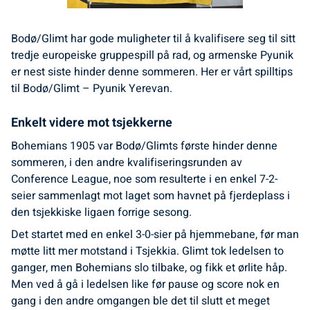
Bodø/Glimt har gode muligheter til å kvalifisere seg til sitt
tredje europeiske gruppespill på rad, og armenske Pyunik
er nest siste hinder denne sommeren. Her er vårt spilltips
til Bodø/Glimt – Pyunik Yerevan.
Enkelt videre mot tsjekkerne
Bohemians 1905 var Bodø/Glimts første hinder denne
sommeren, i den andre kvalifiseringsrunden av
Conference League, noe som resulterte i en enkel 7-2-
seier sammenlagt mot laget som havnet på fjerdeplass i
den tsjekkiske ligaen forrige sesong.
Det startet med en enkel 3-0-sier på hjemmebane, før man
møtte litt mer motstand i Tsjekkia. Glimt tok ledelsen to
ganger, men Bohemians slo tilbake, og fikk et ørlite håp.
Men ved å gå i ledelsen like før pause og score nok en
gang i den andre omgangen ble det til slutt et meget