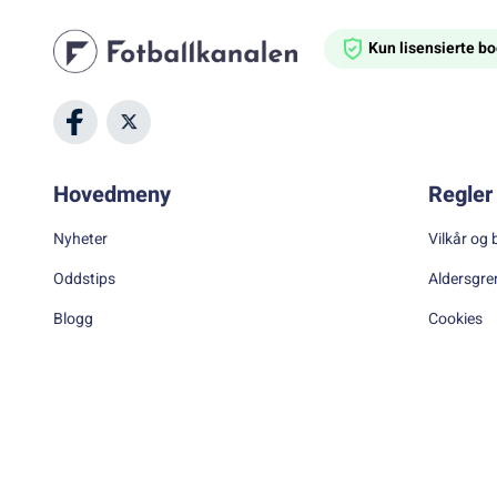
Kun lisensierte 
Hovedmeny
Regler 
Nyheter
Vilkår og 
Oddstips
Aldersgre
Blogg
Cookies