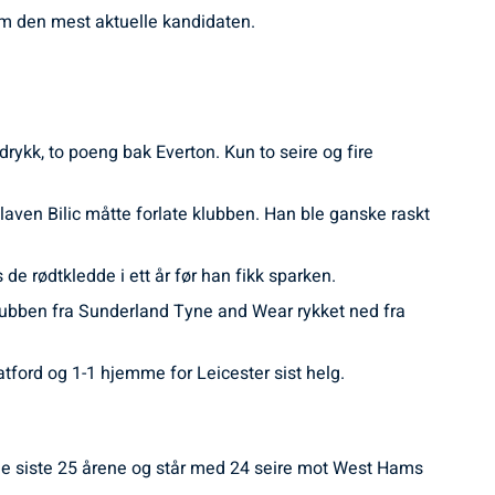
om den mest aktuelle kandidaten.
drykk, to poeng bak Everton. Kun to seire og fire
laven Bilic måtte forlate klubben. Han ble ganske raskt
de rødtkledde i ett år før han fikk sparken.
klubben fra Sunderland Tyne and Wear rykket ned fra
atford og 1-1 hjemme for Leicester sist helg.
 de siste 25 årene og står med 24 seire mot West Hams