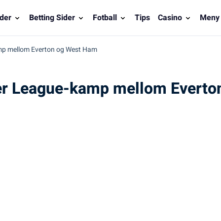
der
Betting Sider
Fotball
Tips
Casino
Meny
kamp mellom Everton og West Ham
mier League-kamp mellom Evert