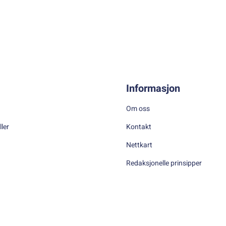
Informasjon
Om oss
ller
Kontakt
Nettkart
Redaksjonelle prinsipper