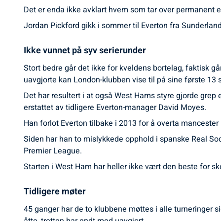
Det er enda ikke avklart hvem som tar over permanent e
Jordan Pickford gikk i sommer til Everton fra Sunderland 
Ikke vunnet på syv serierunder
Stort bedre går det ikke for kveldens bortelag, faktisk g
uavgjorte kan London-klubben vise til på sine første 13
Det har resultert i at også West Hams styre gjorde grep
erstattet av tidligere Everton-manager David Moyes.
Han forlot Everton tilbake i 2013 for å overta mancester
Siden har han to mislykkede opphold i spanske Real Soc
Premier League.
Starten i West Ham har heller ikke vært den beste for sko
Tidligere møter
45 ganger har de to klubbene møttes i alle turneringer 