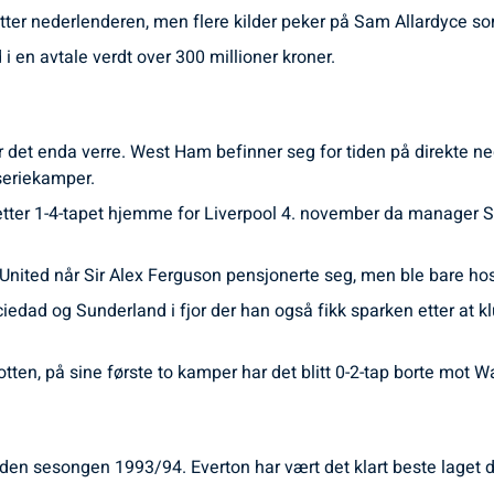
tter nederlenderen, men flere kilder peker på Sam Allardyce s
i en avtale verdt over 300 millioner kroner.
år det enda verre. West Ham befinner seg for tiden på direkte ne
 seriekamper.
 etter 1-4-tapet hjemme for Liverpool 4. november da manager S
 United når Sir Alex Ferguson pensjonerte seg, men ble bare hos 
iedad og Sunderland i fjor der han også fikk sparken etter at 
tten, på sine første to kamper har det blitt 0-2-tap borte mot W
siden sesongen 1993/94. Everton har vært det klart beste laget