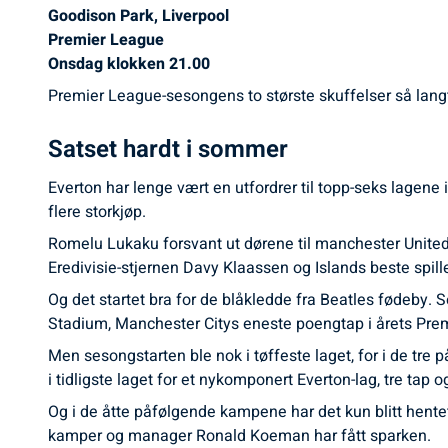
Goodison Park, Liverpool
Premier League
Onsdag klokken 21.00
Premier League-sesongens to største skuffelser så langt 
Satset hardt i sommer
Everton har lenge vært en utfordrer til topp-seks lagen
flere storkjøp.
Romelu Lukaku forsvant ut dørene til manchester Unit
Eredivisie-stjernen Davy Klaassen og Islands beste spill
Og det startet bra for de blåkledde fra Beatles fødeby
Stadium, Manchester Citys eneste poengtap i årets Prem
Men sesongstarten ble nok i tøffeste laget, for i de t
i tidligste laget for et nykomponert Everton-lag, tre tap o
Og i de åtte påfølgende kampene har det kun blitt hente
kamper og manager Ronald Koeman har fått sparken.