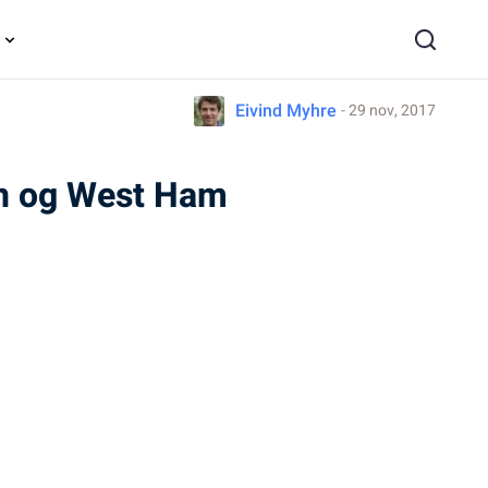
Eivind Myhre
- 29 nov, 2017
on og West Ham