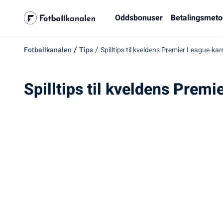
Oddsbonuser
Betalingsmeto
/
/
Fotballkanalen
Tips
Spilltips til kveldens Premier League-
Spilltips til kveldens Pre