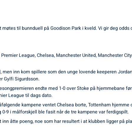
møtes til bunnduell på Goodison Park i kveld. Vi gir deg odds og
e i Premier League, Chelsea, Manchester United, Manchester Cit
ed, men inn kom spillere som den unge lovende keeperen Jord
er Gylfi Sigurdsson.
. Sesongpremieren endte med 1-0 over Stoke på hjemmebane før M
ier League til dags dato.
re påfølgende kampene ventet Chelsea borte, Tottenham hjemme 
g 0-9 i målforskjell ble fasit når de tre kampene var ferdigspilt.
t inn åtte poeng, noe som har resultert i at klubben ligger på 