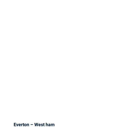
Everton – West ham