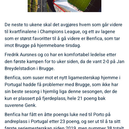
De neste to ukene skal det avgjøres hvem som går videre
til kvartfinalene i Champions League, og ett av lagene
som er størst favoritter til å gå videre er Benfica, som tar
imot Brugge på hjemmebane tirsdag.
Fredrik Aursnes og co har en komfortabel ledelse etter
den første kampen for to uker siden, da de vant 2-0 på Jan
Breydelstadion i Brugge.
Benfica, som suser mot et nytt ligamesterskap hjemme i
Portugal hadde få problemer med Brugge, som ikke har
sin beste sesong i hjemlig liga denne sesongen, der de
kun er plassert på fjerdeplass, hele 21 poeng bak
suverene Genk.
Benfica har fått en åtte poengs luke ned til Porto på
andreplass i Portugal etter 23 poeng, og ser ut til å ta sitt
første seriemesterskap siden 2019, men nummer 38 totalt