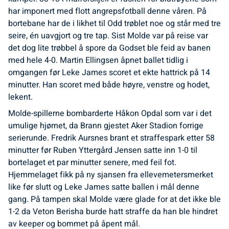
har imponert med flott angrepsfotball denne våren. På
bortebane har de i likhet til Odd trøblet noe og står med tre
seire, én uavgjort og tre tap. Sist Molde var på reise var
det dog lite trøbbel å spore da Godset ble feid av banen
med hele 4-0. Martin Ellingsen åpnet ballet tidlig i
omgangen før Leke James scoret et ekte hattrick på 14
minutter. Han scoret med både høyre, venstre og hodet,
lekent.
Molde-spillerne bombarderte Håkon Opdal som var i det
umulige hjørnet, da Brann gjestet Aker Stadion forrige
serierunde. Fredrik Aursnes brant et straffespark etter 58
minutter før Ruben Yttergård Jensen satte inn 1-0 til
bortelaget et par minutter senere, med feil fot.
Hjemmelaget fikk på ny sjansen fra ellevemetersmerket
like før slutt og Leke James satte ballen i mål denne
gang. På tampen skal Molde være glade for at det ikke ble
1-2 da Veton Berisha burde hatt straffe da han ble hindret
av keeper og bommet på åpent mål.