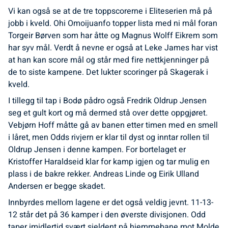
Vi kan også se at de tre toppscorerne i Eliteserien må på
jobb i kveld. Ohi Omoijuanfo topper lista med ni mål foran
Torgeir Børven som har åtte og Magnus Wolff Eikrem som
har syv mål. Verdt å nevne er også at Leke James har vist
at han kan score mål og står med fire nettkjenninger på
de to siste kampene. Det lukter scoringer på Skagerak i
kveld.
I tillegg til tap i Bodø pådro også Fredrik Oldrup Jensen
seg et gult kort og må dermed stå over dette oppgjøret.
Vebjørn Hoff måtte gå av banen etter timen med en smell
i låret, men Odds rivjern er klar til dyst og inntar rollen til
Oldrup Jensen i denne kampen. For bortelaget er
Kristoffer Haraldseid klar for kamp igjen og tar mulig en
plass i de bakre rekker. Andreas Linde og Eirik Ulland
Andersen er begge skadet.
Innbyrdes mellom lagene er det også veldig jevnt. 11-13-
12 står det på 36 kamper i den øverste divisjonen. Odd
taper imidlertid svært sjeldent på hjemmebane mot Molde