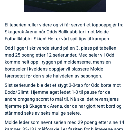
Eliteserien ruller videre og vi får servert et toppoppgjør fra
Skagerak Arena når Odds Ballklubb tar imot Molde
Fotballklubb i Skien! Her er vårt spilltips til kampen.
Odd ligger i skrivende stund på en 3. plass på tabellen
med 25 poeng etter 12 serierunder. Med seier vil Odd
komme helt opp i ryggen på moldenserne, mens en
borteseier i kveldens oppgjør vil plassere Molde i
førersetet før den siste halvdelen av sesongen.
Sist serierunde ble det et stygt 3-0-tap for Odd borte mot
Bodø/Glimt. Hjemmelaget ledet 1-0 til pause før de i
andre omgang scoret to mål til. Nå skal det revansjeres
hjemme på Skagerak Arena, der de har gjort rent bord og
står med seks av seks mulige seiere.
Molde leder som nevnt serien med 29 poeng etter sine 14
kamper. 33-13 i målforskjell er fasiten for blåtrøyene som