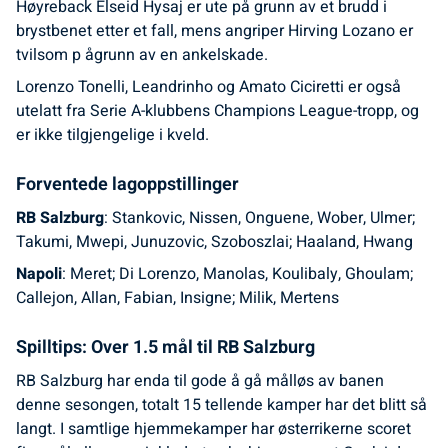
Høyreback Elseid Hysaj er ute på grunn av et brudd i
brystbenet etter et fall, mens angriper Hirving Lozano er
tvilsom p ågrunn av en ankelskade.
Lorenzo Tonelli, Leandrinho og Amato Ciciretti er også
utelatt fra Serie A-klubbens Champions League-tropp, og
er ikke tilgjengelige i kveld.
Forventede lagoppstillinger
RB Salzburg
: Stankovic, Nissen, Onguene, Wober, Ulmer;
Takumi, Mwepi, Junuzovic, Szoboszlai; Haaland, Hwang
Napoli
: Meret; Di Lorenzo, Manolas, Koulibaly, Ghoulam;
Callejon, Allan, Fabian, Insigne; Milik, Mertens
Spilltips: Over 1.5 mål til RB Salzburg
RB Salzburg har enda til gode å gå målløs av banen
denne sesongen, totalt 15 tellende kamper har det blitt så
langt. I samtlige hjemmekamper har østerrikerne scoret