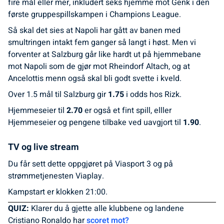
fire mål eller mer, inkludert seks hjemme mot Genk i den
første gruppespillskampen i Champions League.
Så skal det sies at Napoli har gått av banen med
smultringen intakt fem ganger så langt i høst. Men vi
forventer at Salzburg går like hardt ut på hjemmebane
mot Napoli som de gjør mot Rheindorf Altach, og at
Ancelottis menn også skal bli godt svette i kveld.
Over 1.5 mål til Salzburg gir
1.75
i odds hos Rizk.
Hjemmeseier til
2.70
er også et fint spill, elller
Hjemmeseier og pengene tilbake ved uavgjort til
1.90
.
TV og live stream
Du får sett dette oppgjøret på Viasport 3 og på
strømmetjenesten Viaplay.
Kampstart er klokken 21:00.
QUIZ:
Klarer du å gjette alle klubbene og landene
Cristiano Ronaldo har
scoret mot?