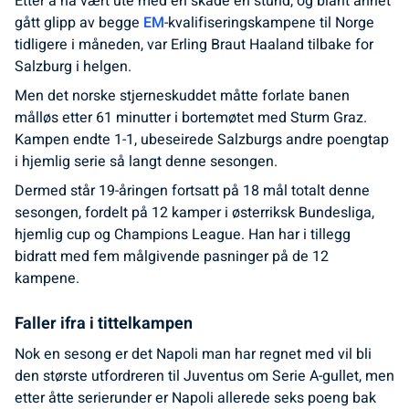
Etter å ha vært ute med en skade en stund, og blant annet
gått glipp av begge
EM
-kvalifiseringskampene til Norge
tidligere i måneden, var Erling Braut Haaland tilbake for
Salzburg i helgen.
Men det norske stjerneskuddet måtte forlate banen
målløs etter 61 minutter i bortemøtet med Sturm Graz.
Kampen endte 1-1, ubeseirede Salzburgs andre poengtap
i hjemlig serie så langt denne sesongen.
Dermed står 19-åringen fortsatt på 18 mål totalt denne
sesongen, fordelt på 12 kamper i østerriksk Bundesliga,
hjemlig cup og Champions League. Han har i tillegg
bidratt med fem målgivende pasninger på de 12
kampene.
Faller ifra i tittelkampen
Nok en sesong er det Napoli man har regnet med vil bli
den største utfordreren til Juventus om Serie A-gullet, men
etter åtte serierunder er Napoli allerede seks poeng bak