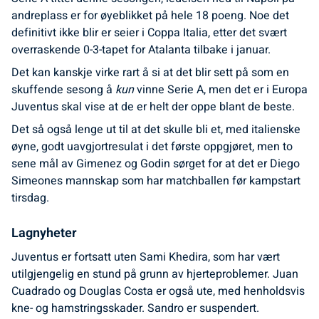
andreplass er for øyeblikket på hele 18 poeng. Noe det
definitivt ikke blir er seier i Coppa Italia, etter det svært
overraskende 0-3-tapet for Atalanta tilbake i januar.
Det kan kanskje virke rart å si at det blir sett på som en
skuffende sesong å
kun
vinne Serie A, men det er i Europa
Juventus skal vise at de er helt der oppe blant de beste.
Det så også lenge ut til at det skulle bli et, med italienske
øyne, godt uavgjortresulat i det første oppgjøret, men to
sene mål av Gimenez og Godin sørget for at det er Diego
Simeones mannskap som har matchballen før kampstart
tirsdag.
Lagnyheter
Juventus er fortsatt uten Sami Khedira, som har vært
utilgjengelig en stund på grunn av hjerteproblemer. Juan
Cuadrado og Douglas Costa er også ute, med henholdsvis
kne- og hamstringsskader. Sandro er suspendert.