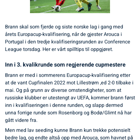
Brann skal som fjerde og siste norske lag i gang med
årets Europacup-kvalifisering, når de gjester Arouca i
Portugal i den tredje kvalifiseringsrunden av Conference
League torsdag. Her er vårt spilltips til oppgjøret.
Inn i 3. kvalikrunde som regjerende cupmestere
Brann er med i sommerens Europacup-kvalifisering etter
at de vant Cupfinalen 2022 mot Lillestrøm ,ed 2-0 tilbake i
mai. Og på grunn av diverse omstendigheter, som at
russiske klubber er utestengt av UEFA, kommer brann først
inn i kvalifiseringen i denne runden, og slapp dermed
unna forrige runde som Rosenborg og Bodø/Glimt nå har
gått videre fra.
Men med lav seeding kunne Brann kun trekke potensielt
bedre lag, og endte altså opp med Arouca, som havnet på