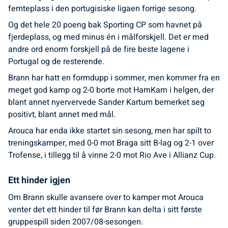
femteplass i den portugisiske ligaen forrige sesong.
Og det hele 20 poeng bak Sporting CP som havnet på
fjerdeplass, og med minus én i målforskjell. Det er med
andre ord enorm forskjell på de fire beste lagene i
Portugal og de resterende.
Brann har hatt en formdupp i sommer, men kommer fra en
meget god kamp og 2-0 borte mot HamKam i helgen, der
blant annet nyervervede Sander Kartum bemerket seg
positivt, blant annet med mål.
Arouca har enda ikke startet sin sesong, men har spilt to
treningskamper, med 0-0 mot Braga sitt B-lag og 2-1 over
Trofense, i tillegg til å vinne 2-0 mot Rio Ave i Allianz Cup.
Ett hinder igjen
Om Brann skulle avansere over to kamper mot Arouca
venter det ett hinder til før Brann kan delta i sitt første
gruppespill siden 2007/08-sesongen.