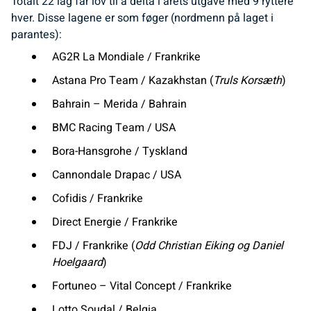
Totalt 22 lag får lov til å delta i årets utgave med 9 ryttere
hver. Disse lagene er som føger (nordmenn på laget i
parantes):
AG2R La Mondiale / Frankrike
Astana Pro Team / Kazakhstan (
Truls Korsæth
)
Bahrain – Merida / Bahrain
BMC Racing Team / USA
Bora-Hansgrohe / Tyskland
Cannondale Drapac / USA
Cofidis / Frankrike
Direct Energie / Frankrike
FDJ / Frankrike (
Odd Christian Eiking og Daniel
Hoelgaard
)
Fortuneo – Vital Concept / Frankrike
Lotto Soudal / Belgia