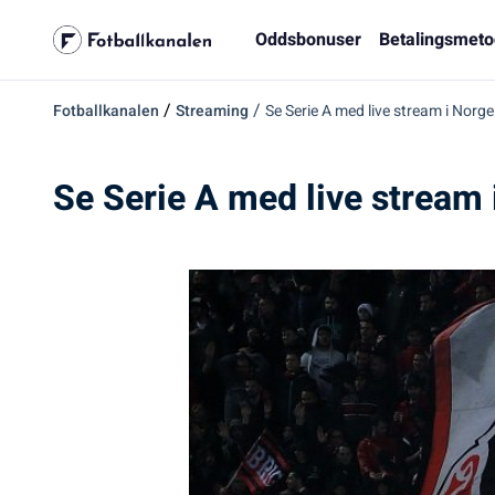
Oddsbonuser
Betalingsmeto
/
/
Fotballkanalen
Streaming
Se Serie A med live stream i Norge
Se Serie A med live stream 