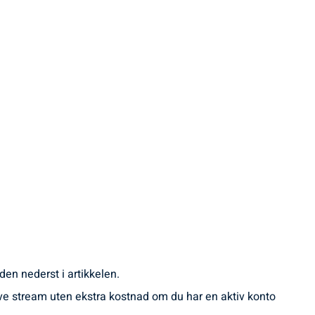
den nederst i artikkelen.
ive stream uten ekstra kostnad om du har en aktiv konto