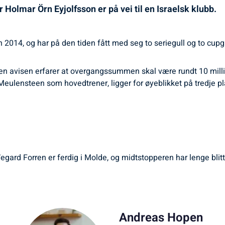
Holmar Örn Eyjolfsson er på vei til en Israelsk klubb.
14, og har på den tiden fått med seg to seriegull og to cupgul
en avisen erfarer at overgangssummen skal være rundt 10 milli
eulensteen som hovedtrener, ligger for øyeblikket på tredje pla
ard Forren er ferdig i Molde, og midtstopperen har lenge blit
Andreas Hopen