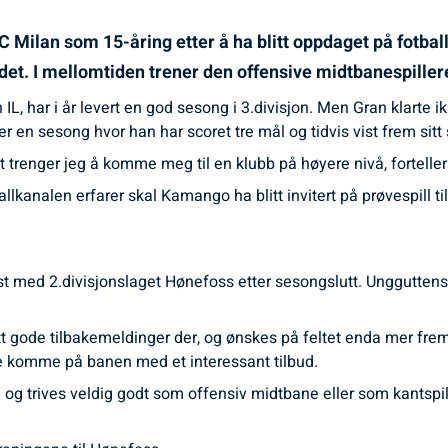
C Milan som 15-åring etter å ha blitt oppdaget på fotball
landet. I mellomtiden trener den offensive midtbanespill
n IL, har i år levert en god sesong i 3.divisjon. Men Gran klarte i
 en sesong hvor han har scoret tre mål og tidvis vist frem sitt 
det trenger jeg å komme meg til en klubb på høyere nivå, fortell
tballkanalen erfarer skal Kamango ha blitt invitert på prøvespill
 med 2.divisjonslaget Hønefoss etter sesongslutt. Ungguttens
t gode tilbakemeldinger der, og ønskes på feltet enda mer fremo
le komme på banen med et interessant tilbud.
n og trives veldig godt som offensiv midtbane eller som kantspi