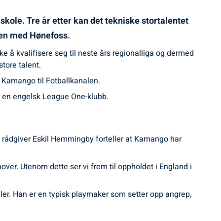
skole. Tre år etter kan det tekniske stortalentet
eren med Hønefoss.
kke å kvalifisere seg til neste års regionalliga og dermed
store talent.
er Kamango til Fotballkanalen.
 til en engelsk League One-klubb.
 rådgiver Eskil Hemmingby forteller at Kamango har
ver. Utenom dette ser vi frem til oppholdet i England i
ller. Han er en typisk playmaker som setter opp angrep,