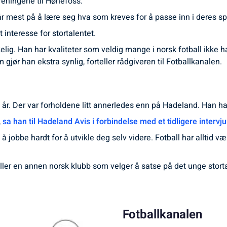
reningene til Hønefoss.
år mest på å lære seg hva som kreves for å passe inn i deres spill
interesse for stortalentet.
lig. Han har kvaliteter som veldig mange i norsk fotball ikke har
m gjør han ekstra synlig, forteller rådgiveren til Fotballkanalen.
r. Der var forholdene litt annerledes enn på Hadeland. Han har
,
sa han til Hadeland Avis i forbindelse med et tidligere intervj
u
 å jobbe hardt for å utvikle deg selv videre. Fotball har alltid væ
ller en annen norsk klubb som velger å satse på det unge stor
Fotballkanalen