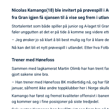
Nicolas Kamango(18) ble invitert på prøvespill i A
fra Gran igjen få sjansen til å vise seg frem i ut
Stortalentet som både spiller på junior og A-laget til Gra
føler unggutten at det er på tide å komme seg videre etter
– Jeg ønsker jo så klart å bli best mulig og for å klare 
Nå kan det bli et nytt prøvespill i utlandet. Etter hva Fo
Trener med Hønefoss
Sammen med lagkamerat Martin Olimb har han trent fast
gjort sakene sine bra.
– Han trener med Hønefoss BK midlertidig nå, og har fåt
januar, såfremt ikke andre toppklubber her i Norge skul
Kamango har først og fremst kvaliteter offensivt i bane
og kommer seg i fine posisjoner på siste tredjedel.