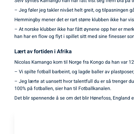
Selv syntes Kamango han har fått vist seg frem bra på t
– Jeg føler jeg takler nivået helt greit, og tilpasningen g
Hemmingby mener det er rart større klubben ikke har vist 
– At norske klubber ikke har fått øynene opp her er merke
han har en flow og flyt i spillet sitt med sine finesser so
Lært av fortiden i Afrika
Nicolas Kamango kom til Norge fra Kongo da han var 12 å
– Vi spilte fotball barbeint, og lagde baller av plastposer
– Jeg lærte at uansett hvor talentfull du er så trenger du
100% på fotballen, sier han til Fotballkanalen.
Det blir spennende å se om det blir Hønefoss, England e