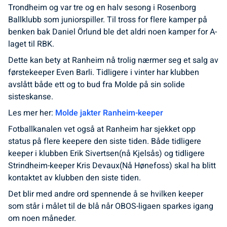
Trondheim og var tre og en halv sesong i Rosenborg
Ballklubb som juniorspiller. Til tross for flere kamper på
benken bak Daniel Örlund ble det aldri noen kamper for A-
laget til RBK.
Dette kan bety at Ranheim nå trolig nærmer seg et salg av
førstekeeper Even Barli. Tidligere i vinter har klubben
avslått både ett og to bud fra Molde på sin solide
sisteskanse.
Les mer her:
Molde jakter Ranheim-keeper
Fotballkanalen vet også at Ranheim har sjekket opp
status på flere keepere den siste tiden. Både tidligere
keeper i klubben Erik Sivertsen(nå Kjelsås) og tidligere
Strindheim-keeper Kris Devaux(Nå Hønefoss) skal ha blitt
kontaktet av klubben den siste tiden.
Det blir med andre ord spennende å se hvilken keeper
som står i målet til de blå når OBOS-ligaen sparkes igang
om noen måneder.