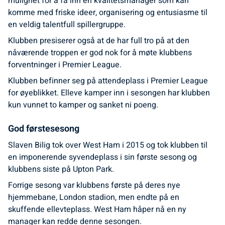
mulighet for å få inn en kvalitetsmanager som kan
komme med friske ideer, organisering og entusiasme til
en veldig talentfull spillergruppe.
Klubben presiserer også at de har full tro på at den
nåværende troppen er god nok for å møte klubbens
forventninger i Premier League.
Klubben befinner seg på attendeplass i Premier League
for øyeblikket. Elleve kamper inn i sesongen har klubben
kun vunnet to kamper og sanket ni poeng.
God førstesesong
Slaven Bilig tok over West Ham i 2015 og tok klubben til
en imponerende syvendeplass i sin første sesong og
klubbens siste på Upton Park.
Forrige sesong var klubbens første på deres nye
hjemmebane, London stadion, men endte på en
skuffende ellevteplass. West Ham håper nå en ny
manager kan redde denne sesongen.