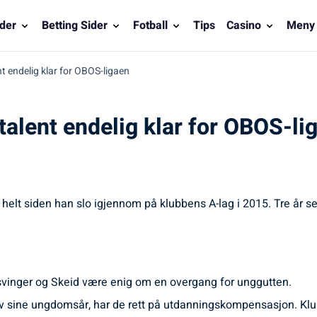
der
Betting Sider
Fotball
Tips
Casino
Meny
nt endelig klar for OBOS-ligaen
rtalent endelig klar for OBOS-li
n helt siden han slo igjennom på klubbens A-lag i 2015. Tre år se
gsvinger og Skeid være enig om en overgang for unggutten.
av sine ungdomsår, har de rett på utdanningskompensasjon. Klubbe