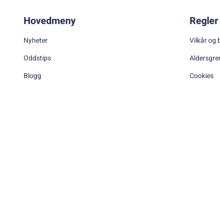
Hovedmeny
Regler 
Nyheter
Vilkår og 
Oddstips
Aldersgre
Blogg
Cookies