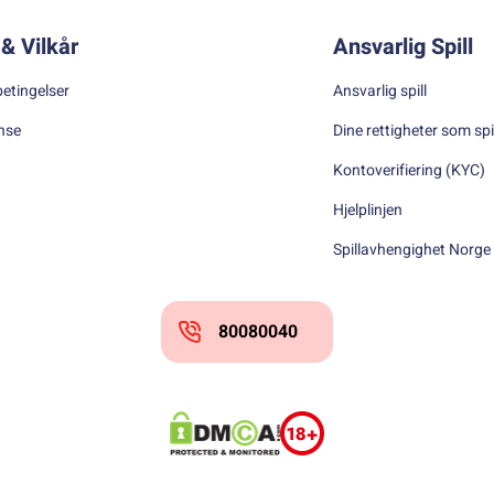
& Vilkår
Ansvarlig Spill
betingelser
Ansvarlig spill
nse
Dine rettigheter som spi
Kontoverifiering (KYC)
Hjelplinjen
Spillavhengighet Norge
80080040