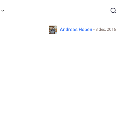
Andreas Hopen
- 8 des, 2016