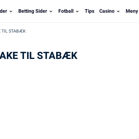
der
Betting Sider
Fotball
Tips
Casino
Meny
 TIL STABÆK
BAKE TIL STABÆK