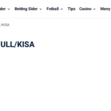
der
Betting Sider
Fotball
Tips
Casino
Meny
L/KISA
 ULL/KISA