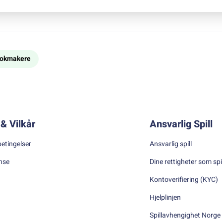
bookmakere
& Vilkår
Ansvarlig Spill
betingelser
Ansvarlig spill
nse
Dine rettigheter som spi
Kontoverifiering (KYC)
Hjelplinjen
Spillavhengighet Norge