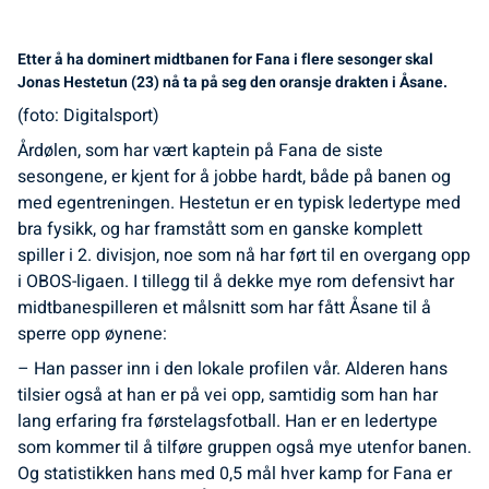
Etter å ha dominert midtbanen for Fana i flere sesonger skal
Jonas Hestetun (23) nå ta på seg den oransje drakten i Åsane.
(foto: Digitalsport)
Årdølen, som har vært kaptein på Fana de siste
sesongene, er kjent for å jobbe hardt, både på banen og
med egentreningen. Hestetun er en typisk ledertype med
bra fysikk, og har framstått som en ganske komplett
spiller i 2. divisjon, noe som nå har ført til en overgang opp
i OBOS-ligaen. I tillegg til å dekke mye rom defensivt har
midtbanespilleren et målsnitt som har fått Åsane til å
sperre opp øynene:
– Han passer inn i den lokale profilen vår. Alderen hans
tilsier også at han er på vei opp, samtidig som han har
lang erfaring fra førstelagsfotball. Han er en ledertype
som kommer til å tilføre gruppen også mye utenfor banen.
Og statistikken hans med 0,5 mål hver kamp for Fana er