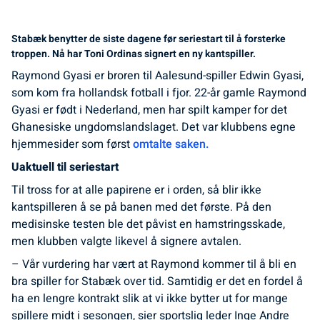
Stabæk benytter de siste dagene før seriestart til å forsterke
troppen. Nå har Toni Ordinas signert en ny kantspiller.
Raymond Gyasi er broren til Aalesund-spiller Edwin Gyasi,
som kom fra hollandsk fotball i fjor. 22-år gamle Raymond
Gyasi er født i Nederland, men har spilt kamper for det
Ghanesiske ungdomslandslaget. Det var klubbens egne
hjemmesider som først
omtalte saken.
Uaktuell til seriestart
Til tross for at alle papirene er i orden, så blir ikke
kantspilleren å se på banen med det første. På den
medisinske testen ble det påvist en hamstringsskade,
men klubben valgte likevel å signere avtalen.
– Vår vurdering har vært at Raymond kommer til å bli en
bra spiller for Stabæk over tid. Samtidig er det en fordel å
ha en lengre kontrakt slik at vi ikke bytter ut for mange
spillere midt i sesongen, sier sportslig leder Inge Andre