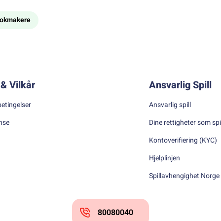
bookmakere
& Vilkår
Ansvarlig Spill
betingelser
Ansvarlig spill
nse
Dine rettigheter som spi
Kontoverifiering (KYC)
Hjelplinjen
Spillavhengighet Norge
80080040