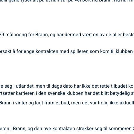
ndlingene tydet alt på at han var på vei bort fra Brann. Nå ha
 29 målpoeng for Brann, og har dermed vært en av de aller best
rsøkt å forlenge kontrakten med spilleren som kom til klubben f
e seg i utlandet, men til dags dato har ikke det rette tilbudet 
rtsetter karrieren i den svenske klubben har det blitt betydelig s
rann i vinter og lagt fram et bud, men det var trolig ikke aktue
rieren i Brann, og den nye kontrakten strekker seg til sommeren 