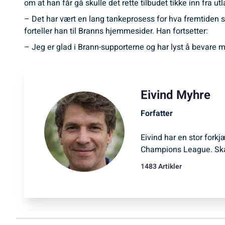
om at han får gå skulle det rette tilbudet tikke inn fra ut
– Det har vært en lang tankeprosess for hva fremtiden sku
forteller han til Branns hjemmesider. Han fortsetter:
– Jeg er glad i Brann-supporterne og har lyst å bevare mi
Eivind Myhre
Forfatter
Eivind har en stor forkj
Champions League. Ska
1483 Artikler