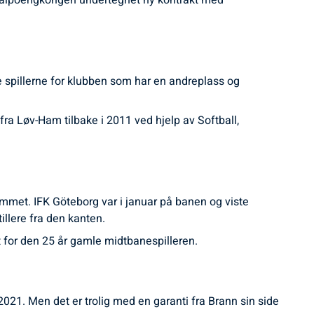
r målpoengkongen undertegnet ny kontrakt med
e spillerne for klubben som har en andreplass og
ra Løv-Ham tilbake i 2011 ved hjelp av Softball,
kommet. IFK Göteborg var i januar på banen og viste
tillere fra den kanten.
lt for den 25 år gamle midtbanespilleren.
2021. Men det er trolig med en garanti fra Brann sin side