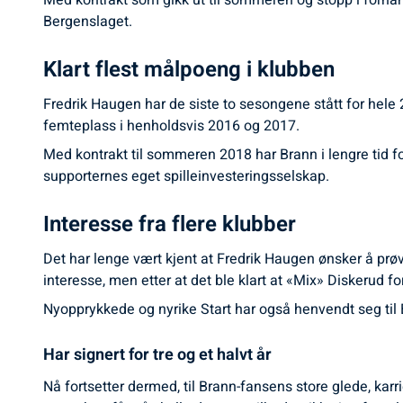
Med kontrakt som gikk ut til sommeren og stopp i forha
Bergenslaget.
Klart flest målpoeng i klubben
Fredrik Haugen har de siste to sesongene stått for hele
femteplass i henholdsvis 2016 og 2017.
Med kontrakt til sommeren 2018 har Brann i lengre tid fo
supporternes eget spilleinvesteringsselskap.
Interesse fra flere klubber
Det har lenge vært kjent at Fredrik Haugen ønsker å prøv
interesse, men etter at det ble klart at «Mix» Diskerud fo
Nyopprykkede og nyrike Start har også henvendt seg til B
Har signert for tre og et halvt år
Nå fortsetter dermed, til Brann-fansens store glede, kar