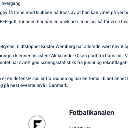
 overgang.
gby få trene med klubben på tross av at han kan være på vei bo
FFK-gutt, for tiden har han en uavklart situasjon, så får vi se hv
ag. Brynes midtstopper Krister Wemberg har allerede vært nevnt 
ringen kjenner assistent Aleksander Olsen godt fra hans tid i V
alentet har svært god scoringsstatistikk fra junior og rekruttlag
r en defensiv spiller fra Guinea og har en fortid i blant annet 
ing på nest øverste nivå i Danmark.
Fotballkanalen