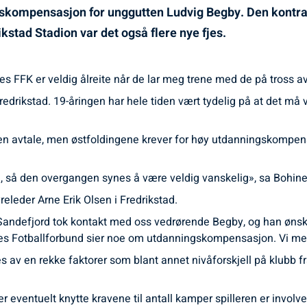
skompensasjon for unggutten Ludvig Begby. Den kontrak
ikstad Stadion var det også flere nye fjes.
tes FFK er veldig ålreite når de lar meg trene med de på tross av 
redrikstad. 19-åringen har hele tiden vært tydelig på at det må v
 en avtale, men østfoldingene krever for høy utdanningskompensa
m, så den overgangen synes å være veldig vanskelig», sa Bohine
releder Arne Erik Olsen i Fredrikstad.
andefjord tok kontakt med oss vedrørende Begby, og han ønsker s
rges Fotballforbund sier noe om utdanningskompensasjon. Vi mene
v en rekke faktorer som blant annet nivåforskjell på klubb fra
ventuelt knytte kravene til antall kamper spilleren er involvert