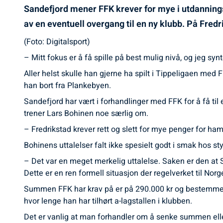
Sandefjord mener FFK krever for mye i utdanning
av en eventuell overgang til en ny klubb. På Fredr
(Foto: Digitalsport)
– Mitt fokus er å få spille på best mulig nivå, og jeg syn
Aller helst skulle han gjerne ha spilt i Tippeligaen med F
han bort fra Plankebyen.
Sandefjord har vært i forhandlinger med FFK for å få til
trener Lars Bohinen noe særlig om.
– Fredrikstad krever rett og slett for mye penger for ha
Bohinens uttalelser falt ikke spesielt godt i smak hos sty
– Det var en meget merkelig uttalelse. Saken er den at S
Dette er en ren formell situasjon der regelverket til No
Summen FFK har krav på er på 290.000 kr og bestemmes a
hvor lenge han har tilhørt a-lagstallen i klubben.
Det er vanlig at man forhandler om å senke summen eller e