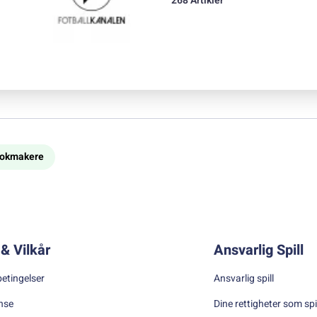
268 Artikler
bookmakere
& Vilkår
Ansvarlig Spill
betingelser
Ansvarlig spill
nse
Dine rettigheter som spi