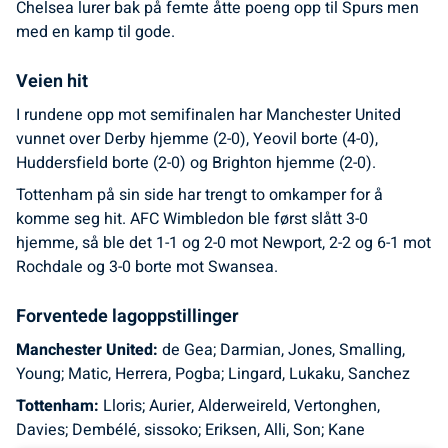
Chelsea lurer bak på femte åtte poeng opp til Spurs men
med en kamp til gode.
Veien hit
I rundene opp mot semifinalen har Manchester United
vunnet over Derby hjemme (2-0), Yeovil borte (4-0),
Huddersfield borte (2-0) og Brighton hjemme (2-0).
Tottenham på sin side har trengt to omkamper for å
komme seg hit. AFC Wimbledon ble først slått 3-0
hjemme, så ble det 1-1 og 2-0 mot Newport, 2-2 og 6-1 mot
Rochdale og 3-0 borte mot Swansea.
Forventede lagoppstillinger
Manchester United:
de Gea; Darmian, Jones, Smalling,
Young; Matic, Herrera, Pogba; Lingard, Lukaku, Sanchez
Tottenham:
Lloris; Aurier, Alderweireld, Vertonghen,
Davies; Dembélé, sissoko; Eriksen, Alli, Son; Kane