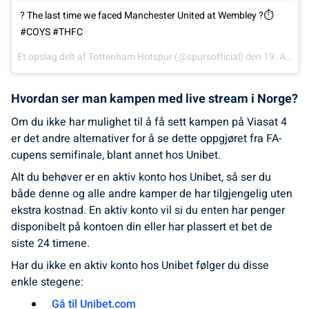
? The last time we faced Manchester United at Wembley ?⏱
#COYS #THFC
Et opslag delt af
Tottenham Hotspur
(@spursofficial) den
19. Apr, 2018 kl. 2.34 PDT
Hvordan ser man kampen med live stream i Norge?
Om du ikke har mulighet til å få sett kampen på Viasat 4
er det andre alternativer for å se dette oppgjøret fra FA-
cupens semifinale, blant annet hos Unibet.
Alt du behøver er en aktiv konto hos Unibet, så ser du
både denne og alle andre kamper de har tilgjengelig uten
ekstra kostnad. En aktiv konto vil si du enten har penger
disponibelt på kontoen din eller har plassert et bet de
siste 24 timene.
Har du ikke en aktiv konto hos Unibet følger du disse
enkle stegene:
Gå til Unibet.com