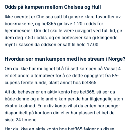
Odds på kampen mellom Chelsea og Hull
Ikke uventet er Chelsea satt til ganske klare favoritter av
bookmakerne, og bet365 gir lave 1.20 i odds for
hjemmeseier. Om det skulle være uavgjort ved full tid, gir
dem deg 7.50 i odds, og en borteseier kan gi klingende
mynt i kassen da oddsen er satt til hele 17.00.
Hvordan ser man kampen med live stream i Norge?
Om du ikke har mulighet til å få sett kampen på Viasat 4
er det andre alternativer for å se dette oppgjøret fra FA-
cupens femte runde, blant annet hos bet365.
Alt du behøver er en aktiv konto hos bet365, så ser du
både denne og alle andre kamper de har tilgjengelig uten
ekstra kostnad. En aktiv konto vil si du enten har penger
disponibelt på kontoen din eller har plassert et bet de
siste 24 timene.
Har du ikke en aktiv konto hos bet365 følger du disse