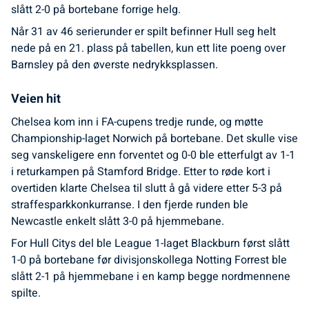
slått 2-0 på bortebane forrige helg.
Når 31 av 46 serierunder er spilt befinner Hull seg helt
nede på en 21. plass på tabellen, kun ett lite poeng over
Barnsley på den øverste nedrykksplassen.
Veien hit
Chelsea kom inn i FA-cupens tredje runde, og møtte
Championship-laget Norwich på bortebane. Det skulle vise
seg vanskeligere enn forventet og 0-0 ble etterfulgt av 1-1
i returkampen på Stamford Bridge. Etter to røde kort i
overtiden klarte Chelsea til slutt å gå videre etter 5-3 på
straffesparkkonkurranse. I den fjerde runden ble
Newcastle enkelt slått 3-0 på hjemmebane.
For Hull Citys del ble League 1-laget Blackburn først slått
1-0 på bortebane før divisjonskollega Notting Forrest ble
slått 2-1 på hjemmebane i en kamp begge nordmennene
spilte.