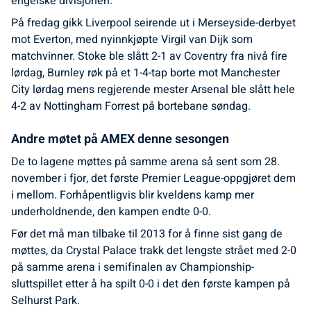
engelske divisjonen.
På fredag gikk Liverpool seirende ut i Merseyside-derbyet
mot Everton, med nyinnkjøpte Virgil van Dijk som
matchvinner. Stoke ble slått 2-1 av Coventry fra nivå fire
lørdag, Burnley røk på et 1-4-tap borte mot Manchester
City lørdag mens regjerende mester Arsenal ble slått hele
4-2 av Nottingham Forrest på bortebane søndag.
Andre møtet på AMEX denne sesongen
De to lagene møttes på samme arena så sent som 28.
november i fjor, det første Premier League-oppgjøret dem
i mellom. Forhåpentligvis blir kveldens kamp mer
underholdnende, den kampen endte 0-0.
Før det må man tilbake til 2013 for å finne sist gang de
møttes, da Crystal Palace trakk det lengste strået med 2-0
på samme arena i semifinalen av Championship-
sluttspillet etter å ha spilt 0-0 i det den første kampen på
Selhurst Park.