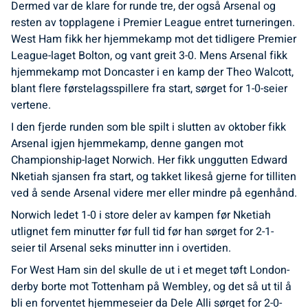
Dermed var de klare for runde tre, der også Arsenal og
resten av topplagene i Premier League entret turneringen.
West Ham fikk her hjemmekamp mot det tidligere Premier
League-laget Bolton, og vant greit 3-0. Mens Arsenal fikk
hjemmekamp mot Doncaster i en kamp der Theo Walcott,
blant flere førstelagsspillere fra start, sørget for 1-0-seier
vertene.
I den fjerde runden som ble spilt i slutten av oktober fikk
Arsenal igjen hjemmekamp, denne gangen mot
Championship-laget Norwich. Her fikk unggutten Edward
Nketiah sjansen fra start, og takket likeså gjerne for tilliten
ved å sende Arsenal videre mer eller mindre på egenhånd.
Norwich ledet 1-0 i store deler av kampen før Nketiah
utlignet fem minutter før full tid før han sørget for 2-1-
seier til Arsenal seks minutter inn i overtiden.
For West Ham sin del skulle de ut i et meget tøft London-
derby borte mot Tottenham på Wembley, og det så ut til å
bli en forventet hjemmeseier da Dele Alli sørget for 2-0-