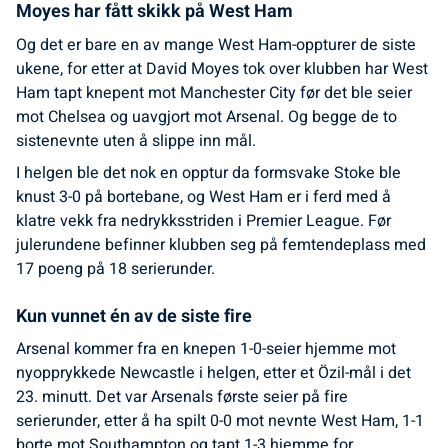
Moyes har fått skikk på West Ham
Og det er bare en av mange West Ham-oppturer de siste
ukene, for etter at David Moyes tok over klubben har West
Ham tapt knepent mot Manchester City før det ble seier
mot Chelsea og uavgjort mot Arsenal. Og begge de to
sistenevnte uten å slippe inn mål.
I helgen ble det nok en opptur da formsvake Stoke ble
knust 3-0 på bortebane, og West Ham er i ferd med å
klatre vekk fra nedrykksstriden i Premier League. Før
julerundene befinner klubben seg på femtendeplass med
17 poeng på 18 serierunder.
Kun vunnet én av de siste fire
Arsenal kommer fra en knepen 1-0-seier hjemme mot
nyopprykkede Newcastle i helgen, etter et Özil-mål i det
23. minutt. Det var Arsenals første seier på fire
serierunder, etter å ha spilt 0-0 mot nevnte West Ham, 1-1
borte mot Southampton og tapt 1-3 hjemme for