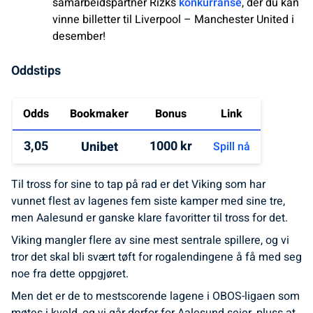
samarbeidspartner Rizks
konkurranse
, der du kan
vinne billetter til Liverpool – Manchester United i
desember!
Oddstips
Odds
Bookmaker
Bonus
Link
3,05
1000 kr
Unibet
Spill nå
Til tross for sine to tap på rad er det Viking som har
vunnet flest av lagenes fem siste kamper med sine tre,
men Aalesund er ganske klare favoritter til tross for det.
Viking mangler flere av sine mest sentrale spillere, og vi
tror det skal bli svært tøft for rogalendingene å få med seg
noe fra dette oppgjøret.
Men det er de to mestscorende lagene i OBOS-ligaen som