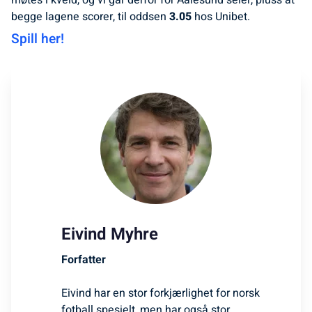
møtes i kveld, og vi går derfor for Aalesund seier, pluss at
begge lagene scorer, til oddsen
3.05
hos Unibet.
Spill her!
Eivind Myhre
Forfatter
Eivind har en stor forkjærlighet for norsk
fotball spesielt, men har også stor