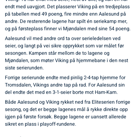
endt med uavgjort. Det plasserer Viking på en tredjeplass
på tabellen med 49 poeng, fire mindre enn Aalesund på
andre. De resterende lagene har spilt én seriekamp mer,
og på førsteplass finner vi Mjøndalen med sine 54 poeng.
Aalesund vil med andre ord ta over serieledelsen ved
seier, og langt på vei sikre opprykket som var målet før
sesongen. Kampen står mellom de to lagene og
Mjøndalen, som møter Viking på hjemmebane i den nest
siste serierunden.
Forrige serierunde endte med pinlig 2-4-tap hjemme for
Tromsdalen, Vikings andre tap på rad. For Aalesund sin
del endte det med en 3-1-seier borte mot Ham-Kam.
Både Aalesund og Viking rykket ned fra Eliteserien forrige
sesong, og det er begge lagenes mål å rykke direkte opp
igjen på første forsøk. Begge lagene er uansett allerede
sikret en plass i playoff-rundene.