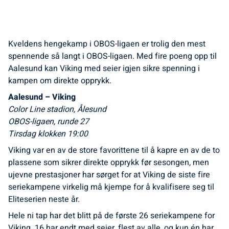
Kveldens hengekamp i OBOS-ligaen er trolig den mest
spennende så langt i OBOS-ligaen. Med fire poeng opp til
Aalesund kan Viking med seier igjen sikre spenning i
kampen om direkte opprykk.
Aalesund – Viking
Color Line stadion, Ålesund
OBOS-ligaen, runde 27
Tirsdag klokken 19:00
Viking var en av de store favorittene til å kapre en av de to
plassene som sikrer direkte opprykk før sesongen, men
ujevne prestasjoner har sørget for at Viking de siste fire
seriekampene virkelig må kjempe for å kvalifisere seg til
Eliteserien neste år.
Hele ni tap har det blitt på de første 26 seriekampene for
Viking. 16 har endt med seier, flest av alle, og kun én har