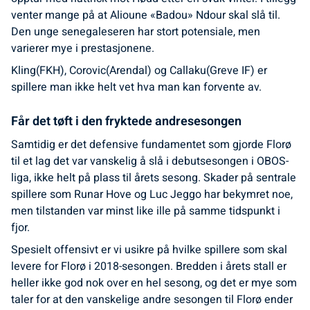
venter mange på at Alioune «Badou» Ndour skal slå til.
Den unge senegaleseren har stort potensiale, men
varierer mye i prestasjonene.
Kling(FKH), Corovic(Arendal) og Callaku(Greve IF) er
spillere man ikke helt vet hva man kan forvente av.
Får det tøft i den fryktede andresesongen
Samtidig er det defensive fundamentet som gjorde Florø
til et lag det var vanskelig å slå i debutsesongen i OBOS-
liga, ikke helt på plass til årets sesong. Skader på sentrale
spillere som Runar Hove og Luc Jeggo har bekymret noe,
men tilstanden var minst like ille på samme tidspunkt i
fjor.
Spesielt offensivt er vi usikre på hvilke spillere som skal
levere for Florø i 2018-sesongen. Bredden i årets stall er
heller ikke god nok over en hel sesong, og det er mye som
taler for at den vanskelige andre sesongen til Florø ender