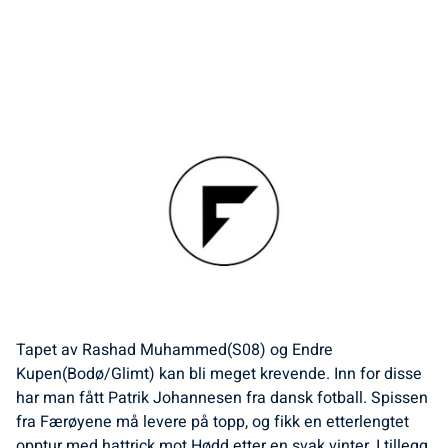
Tapet av Rashad Muhammed(S08) og Endre
Kupen(Bodø/Glimt) kan bli meget krevende. Inn for disse
har man fått Patrik Johannesen fra dansk fotball. Spissen
fra Færøyene må levere på topp, og fikk en etterlengtet
opptur med hattrick mot Hødd etter en svak vinter. I tillegg